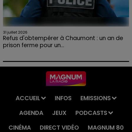
31 juillet 2026
Refus d'obtempérer à Chaumont : un an de
prison ferme pour un...
Le tribunal a également prononcé l'annulation de son
permis et la confiscation de son véhicule.
ACCUEIL
INFOS
EMISSIONS
AGENDA
JEUX
PODCASTS
CINÉMA
DIRECT VIDÉO
MAGNUM 80