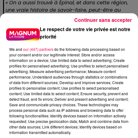
« On a aussi trouvé à Épinal, et dans cette région,
une vraie histoire de savoir-faire, peut-être au
travers du textile. En tout cas, on est sur une terre
Continuer sans accepter
de savoir-faire et c’est ce qui nous a plu ».
Le respect de votre vie privée est notre
UN PROJET SYMBOLE DE
priorité
RECONQUÊTE ÉCONOMIQUE
We and
our (447) partners
do the following data processing based on
your consent and/or our legitimate interest: Store and/or access
Avec cette future manufacture, l’Agglomération
information on a device; Use limited data to select advertising; Create
d’Épinal confirme sa volonté de soutenir les
profiles for personalised advertising; Use profiles to select personalised
implantations industrielles créatrices d’emplois et de
advertising; Measure advertising performance; Measure content
performance; Understand audiences through statistics or combinations
valoriser les compétences locales.
of data from different sources; Develop and improve services; Create
L’arrivée de SIS pourrait ainsi marquer une nouvelle
profiles to personalise content; Use profiles to select personalised
content; Use limited data to select content; Ensure security, prevent and
étape dans la reconquête industrielle du territoire
detect fraud, and fix errors; Deliver and present advertising and content;
vosgien.
Save and communicate privacy choices. These technologies may
process personal data such as IP address and browsing data to offer
following functionalities: Identify devices based on information actively
Jean-Yves CHAUVY, directeur général de la société SIS
requested; Use precise geolocation data; Match and combine data from
other data sources; Link different devices; Identify devices based on
information transmitted automatically.