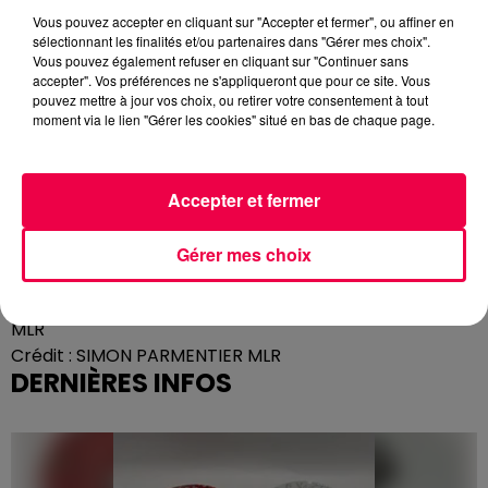
Vous pouvez accepter en cliquant sur "Accepter et fermer", ou affiner en
Jean-Yves CHAUVY, directeur général de la société
sélectionnant les finalités et/ou partenaires dans "Gérer mes choix".
SIS, Crédit; SIMON PARMENTIER MLR
Vous pouvez également refuser en cliquant sur "Continuer sans
accepter". Vos préférences ne s'appliqueront que pour ce site. Vous
Crédit :
SIMON PARMENTIER MLR
pouvez mettre à jour vos choix, ou retirer votre consentement à tout
moment via le lien "Gérer les cookies" situé en bas de chaque page.
Cédric HAXAIRE, Président de la Communauté
d’Agglomération d’Épinal,
Accepter et fermer
Gérer mes choix
Cédric HAXAIRE, Président de la Communauté
d’Agglomération d’Épinal, Crédit: SIMON PARMENTIER
MLR
Crédit :
SIMON PARMENTIER MLR
DERNIÈRES INFOS