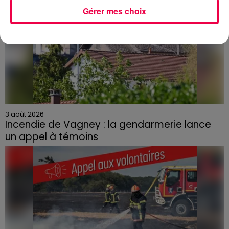
Gérer mes choix
3 août 2026
Incendie de Vagney : la gendarmerie lance
un appel à témoins
Le feu, parti d'une haie avant de se propager au
quartier résidentiel, avait détruit deux habitations et
contraint à l'évacuation d'une centaine de personnes.