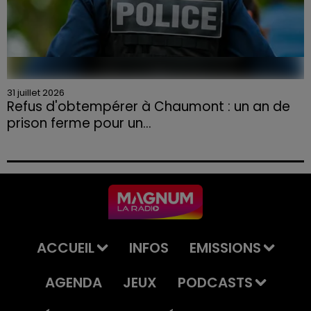
31 juillet 2026
Refus d'obtempérer à Chaumont : un an de
prison ferme pour un...
Le tribunal a également prononcé l'annulation de son
permis et la confiscation de son véhicule.
ACCUEIL
INFOS
EMISSIONS
AGENDA
JEUX
PODCASTS