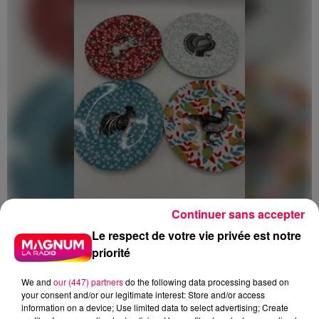
Continuer sans accepter
5 août 2026
Le respect de votre vie privée est notre
Des assiettes Linvosges rappelées pour
priorité
excès de plomb
Du plomb a été détecté dans deux assiettes en
We and
our (447) partners
do the following data processing based on
céramique vendues entre 2020 et 2022 par Linvosges.
your consent and/or our legitimate interest: Store and/or access
information on a device; Use limited data to select advertising; Create