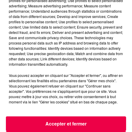
profiles for personalised advertising; Use profiles to select personalised
advertising; Measure advertising performance; Measure content
performance; Understand audiences through statistics or combinations
of data from different sources; Develop and improve services; Create
profiles to personalise content; Use profiles to select personalised
content; Use limited data to select content; Ensure security, prevent and
detect fraud, and fix errors; Deliver and present advertising and content;
Save and communicate privacy choices. These technologies may
process personal data such as IP address and browsing data to offer
following functionalities: Identify devices based on information actively
requested; Use precise geolocation data; Match and combine data from
other data sources; Link different devices; Identify devices based on
information transmitted automatically.
Vous pouvez accepter en cliquant sur "Accepter et fermer", ou affiner en
3 août 2026
sélectionnant les finalités et/ou partenaires dans "Gérer mes choix".
PRÉVIFEUX : "il faut avoir une culture du risque"
Vous pouvez également refuser en cliquant sur "Continuer sans
dans les Vosges
accepter". Vos préférences ne s'appliqueront que pour ce site. Vous
pouvez mettre à jour vos choix, ou retirer votre consentement à tout
moment via le lien "Gérer les cookies" situé en bas de chaque page.
Accepter et fermer