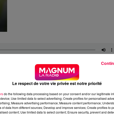
Contin
 rien dire. Et pourtant, en 2012, elle a mis toute l'Europe 
la campagne brésilienne qui a conquis le monde avec un
Le respect de votre vie privée est notre priorité
 naît le 3 septembre 1989 à Presidente Olegário, dans l'Ét
ers
do the following data processing based on your consent and/or our legitimate int
device; Use limited data to select advertising; Create profiles for personalised adver
 une famille de sept enfants, il découvre la musique à cinq
vertising; Measure advertising performance; Measure content performance; Unders
e la maison familiale pour tenter sa chance comme chanteur
ns of data from different sources; Develop and improve services; Create profiles to 
orer les conditions de vie des siens. À neuf ans, il est déjà
alised content; Use limited data to select content; Ensure security, prevent and detect