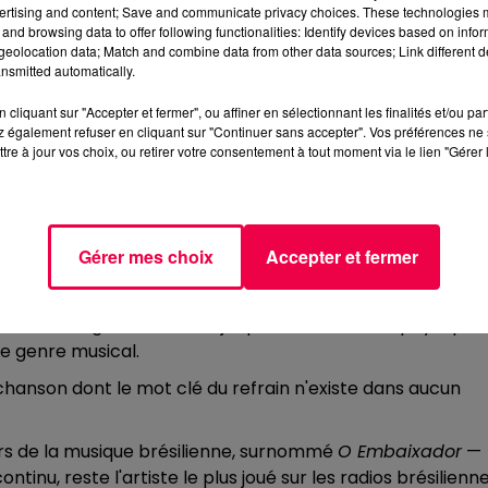
ertising and content; Save and communicate privacy choices. These technologies
s. On a connu des enfances plus insouciantes.
and browsing data to offer following functionalities: Identify devices based on infor
es, parcourt plusieurs États brésiliens, avant de se lancer
eolocation data; Match and combine data from other data sources; Link different de
nsmitted automatically.
live,
Gusttavo Lima e você
, enregistré en juin 2011 devant
 grandi — va tout changer. Sur cet album figure une chans
cliquant sur "Accepter et fermer", ou affiner en sélectionnant les finalités et/ou pa
ue sous le nom de
Balada Boa
, soit "une bonne soirée". Les
 également refuser en cliquant sur "Continuer sans accepter". Vos préférences ne 
tre à jour vos choix, ou retirer votre consentement à tout moment via le lien "Gérer 
 — un gars qui veut emmener une fille à une fête. Rien d
 Tchê Tchê" totalement absurde et totalement irrésistible
asi-indifférence internationale. C'est Neymar, alors au
Gérer mes choix
Accepter et fermer
da
comme hymne personnel, la chante partout, la diffuse,
urs brésiliens suivent. La vidéo circule. Et quand le titre
osion. Une vague de sertanejo qui déferle sur des pays qui
e genre musical.
hanson dont le mot clé du refrain n'existe dans aucun
stars de la musique brésilienne, surnommé
O Embaixador
—
tinu, reste l'artiste le plus joué sur les radios brésilienn