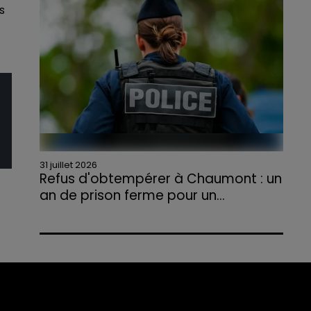
s
agriculteurs volontaires pour venir en aide...
31 juillet 2026
Refus d'obtempérer à Chaumont : un
an de prison ferme pour un...
Le tribunal a également prononcé
l'annulation de son permis et la confiscation
de son véhicule.