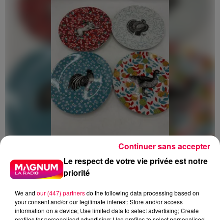
Continuer sans accepter
5 août 2026
Des assiettes Linvosges rappelées pour
Le respect de votre vie privée est notre
excès de plomb
priorité
Du plomb a été détecté dans deux assiettes en
We and
our (447) partners
do the following data processing based on
céramique vendues entre 2020 et 2022 par Linvosges.
your consent and/or our legitimate interest: Store and/or access
information on a device; Use limited data to select advertising; Create
profiles for personalised advertising; Use profiles to select personalised