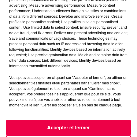
advertising; Measure advertising performance; Measure content
performance; Understand audiences through statistics or combinations
of data from different sources; Develop and improve services; Create
profiles to personalise content; Use profiles to select personalised
content; Use limited data to select content; Ensure security, prevent and
detect fraud, and fix errors; Deliver and present advertising and content;
Save and communicate privacy choices. These technologies may
process personal data such as IP address and browsing data to offer
following functionalities: Identify devices based on information actively
requested; Use precise geolocation data; Match and combine data from
other data sources; Link different devices; Identify devices based on
information transmitted automatically.
Vous pouvez accepter en cliquant sur "Accepter et fermer", ou affiner en
3 août 2026
sélectionnant les finalités et/ou partenaires dans "Gérer mes choix".
PRÉVIFEUX : "il faut avoir une culture du risque"
Vous pouvez également refuser en cliquant sur "Continuer sans
dans les Vosges
accepter". Vos préférences ne s'appliqueront que pour ce site. Vous
pouvez mettre à jour vos choix, ou retirer votre consentement à tout
moment via le lien "Gérer les cookies" situé en bas de chaque page.
Accepter et fermer