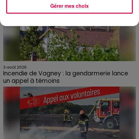
Gérer mes choix
3 août 2026
Incendie de Vagney : la gendarmerie lance
un appel à témoins
Le feu, parti d'une haie avant de se propager au
quartier résidentiel, avait détruit deux habitations et
contraint à l'évacuation d'une centaine de personnes.