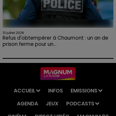
31 juillet 2026
Refus d'obtempérer à Chaumont : un an de
prison ferme pour un...
Le tribunal a également prononcé l'annulation de son
permis et la confiscation de son véhicule.
ACCUEIL
INFOS
EMISSIONS
AGENDA
JEUX
PODCASTS