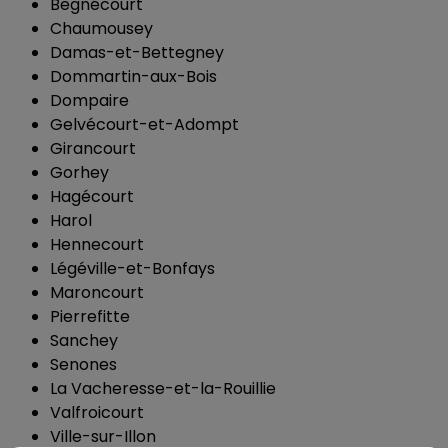
Begnécourt
Chaumousey
Damas-et-Bettegney
Dommartin-aux-Bois
Dompaire
Gelvécourt-et-Adompt
Girancourt
Gorhey
Hagécourt
Harol
Hennecourt
Légéville-et-Bonfays
Maroncourt
Pierrefitte
Sanchey
Senones
La Vacheresse-et-la-Rouillie
Valfroicourt
Ville-sur-Illon