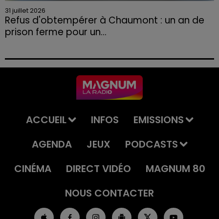
31 juillet 2026
Refus d'obtempérer à Chaumont : un an de
prison ferme pour un...
Le tribunal a également prononcé l'annulation de son
permis et la confiscation de son véhicule.
ACCUEIL
INFOS
EMISSIONS
AGENDA
JEUX
PODCASTS
CINÉMA
DIRECT VIDÉO
MAGNUM 80
NOUS CONTACTER