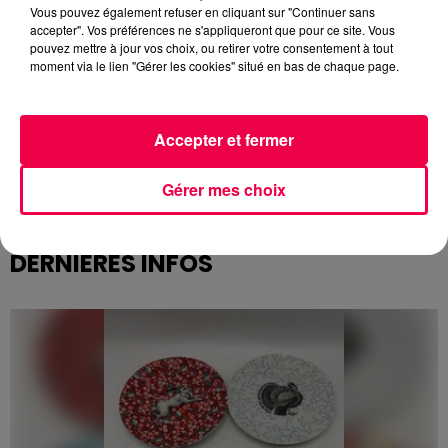
Vous pouvez également refuser en cliquant sur "Continuer sans
déclarer auprès de votre compagnie d'assurance vos
accepter". Vos préférences ne s'appliqueront que pour ce site. Vous
sinistres, en vue d'obtenir réparation des préjudices
pouvez mettre à jour vos choix, ou retirer votre consentement à tout
subis.
moment via le lien "Gérer les cookies" situé en bas de chaque page.
Ce délai commence à courir le lendemain de cette
publication, soit à compter du 29 septembre 2024.
Accepter et fermer
La reconnaissance de l'état de catastrophe naturelle
peut permettre aux assurés de bénéficier de
Gérer mes choix
garanties, à condition d'être couverts par un contrat
d'assurance.
DERNIÈRES INFOS