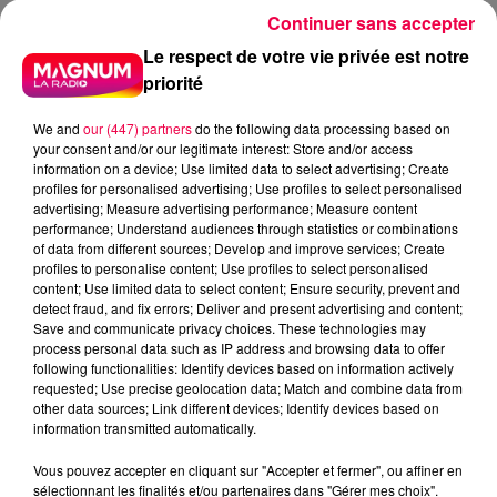
er
Continuer sans accepter
Pour les épisode du 1
août au 2 août :
Le respect de votre vie privée est notre
Ambacourt
priorité
Madonne-et-Lamerey
Mattaincourt
We and
our (447) partners
do the following data processing based on
Pont-sur-Madon
your consent and/or our legitimate interest: Store and/or access
Velotte-et-Tatignécourt
information on a device; Use limited data to select advertising; Create
profiles for personalised advertising; Use profiles to select personalised
Pour les épisodes du 2 août :
advertising; Measure advertising performance; Measure content
performance; Understand audiences through statistics or combinations
Mirecourt
of data from different sources; Develop and improve services; Create
profiles to personalise content; Use profiles to select personalised
Pour les épisodes du 14 août :
content; Use limited data to select content; Ensure security, prevent and
detect fraud, and fix errors; Deliver and present advertising and content;
La Vacheresse-et-la-Rouillie
Save and communicate privacy choices. These technologies may
process personal data such as IP address and browsing data to offer
QUE FAIRE SI VOUS AVEZ ÉTÉ
following functionalities: Identify devices based on information actively
VICTIME DE CATASTROPHE
requested; Use precise geolocation data; Match and combine data from
NATURELLE ?
other data sources; Link different devices; Identify devices based on
information transmitted automatically.
Vous disposez d'un délai de 30 jours à compter de la
Vous pouvez accepter en cliquant sur "Accepter et fermer", ou affiner en
publication de cet arrêté au Journal Officiel pour
sélectionnant les finalités et/ou partenaires dans "Gérer mes choix".