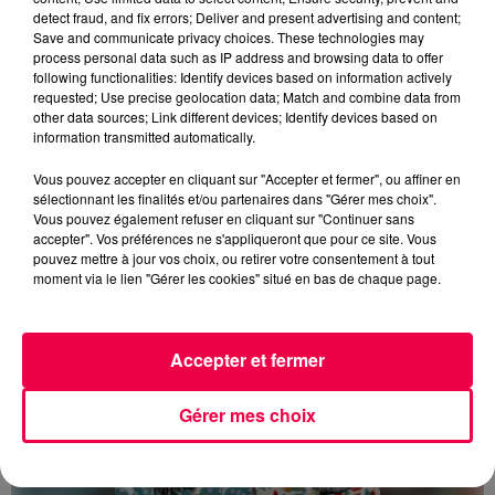
detect fraud, and fix errors; Deliver and present advertising and content;
un nouveau site de compostage partagé à codes va
Save and communicate privacy choices. These technologies may
être inauguré au Parc du Cours, à l'entrée du parking
process personal data such as IP address and browsing data to offer
du Petit Champ de Mars (côté parc). Il avait été
following functionalities: Identify devices based on information actively
requested; Use precise geolocation data; Match and combine data from
fermé il y a plusieurs mois.
other data sources; Link different devices; Identify devices based on
information transmitted automatically.
Pour savoir si vous avez un site de compostage près
de chez vous, rendez-vous sur le
site du SICOVAD.
Vous pouvez accepter en cliquant sur "Accepter et fermer", ou affiner en
sélectionnant les finalités et/ou partenaires dans "Gérer mes choix".
DERNIÈRES INFOS
Vous pouvez également refuser en cliquant sur "Continuer sans
accepter". Vos préférences ne s'appliqueront que pour ce site. Vous
pouvez mettre à jour vos choix, ou retirer votre consentement à tout
moment via le lien "Gérer les cookies" situé en bas de chaque page.
Accepter et fermer
Gérer mes choix