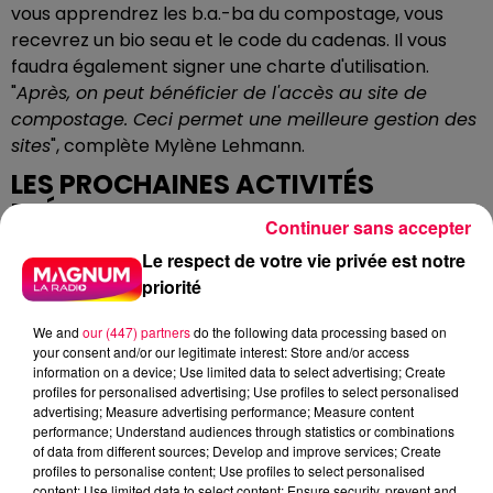
vous apprendrez les b.a.-ba du compostage, vous
recevrez un bio seau et le code du cadenas. Il vous
faudra également signer une charte d'utilisation.
"
Après, on peut bénéficier de l'accès au site de
compostage. Ceci permet une meilleure gestion des
sites
", complète Mylène Lehmann.
LES PROCHAINES ACTIVITÉS
PRÉVUES
Continuer sans accepter
Vendredi 05 avril, à 17h00, dans la commune des
Le respect de votre vie privée est notre
Forges, il y aura le lancement d'un nouveau site de
priorité
compostage partagé, sur le parking de la Revoyotte,
We and
our (447) partners
do the following data processing based on
19 route de Mirecourt.
your consent and/or our legitimate interest: Store and/or access
information on a device; Use limited data to select advertising; Create
Mercredi 10 avril, à 14h00, dans la commune de
profiles for personalised advertising; Use profiles to select personalised
Plombières-les-Bains, une animation d'un site de
advertising; Measure advertising performance; Measure content
compostage collectif est prévue, en lien avec le
performance; Understand audiences through statistics or combinations
of data from different sources; Develop and improve services; Create
bailleur social, Vosgelis.
profiles to personalise content; Use profiles to select personalised
Jeudi 11 avril, à partir de midi et jusqu'à 18h00, à Épinal,
content; Use limited data to select content; Ensure security, prevent and