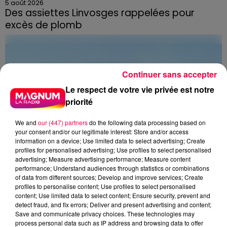
5 août 2026
Des assiettes Linvosges rappelées pour
excès de plomb
Du plomb a été détecté dans deux assiettes en
céramique vendues entre 2020 et 2022 par Linvosges.
Continuer sans accepter
Le respect de votre vie privée est notre
priorité
We and
our (447) partners
do the following data processing based on
your consent and/or our legitimate interest: Store and/or access
information on a device; Use limited data to select advertising; Create
profiles for personalised advertising; Use profiles to select personalised
advertising; Measure advertising performance; Measure content
performance; Understand audiences through statistics or combinations
of data from different sources; Develop and improve services; Create
profiles to personalise content; Use profiles to select personalised
content; Use limited data to select content; Ensure security, prevent and
detect fraud, and fix errors; Deliver and present advertising and content;
3 août 2026
Save and communicate privacy choices. These technologies may
PRÉVIFEUX : "il faut avoir une culture du risque"
process personal data such as IP address and browsing data to offer