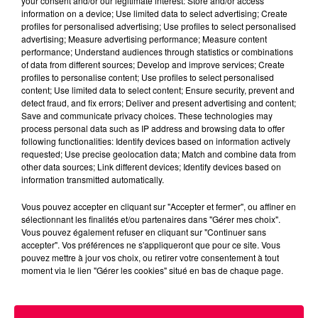
your consent and/or our legitimate interest: Store and/or access
un possible contexte militaire ou défensif lié à l'histoire
information on a device; Use limited data to select advertising; Create
profiles for personalised advertising; Use profiles to select personalised
du site.
advertising; Measure advertising performance; Measure content
performance; Understand audiences through statistics or combinations
of data from different sources; Develop and improve services; Create
Les objets retrouvés sont dans un bon état de
profiles to personalise content; Use profiles to select personalised
conservation - Crédits : Léa CANET
content; Use limited data to select content; Ensure security, prevent and
detect fraud, and fix errors; Deliver and present advertising and content;
UNE ÉTUDE EN PLUSIEURS TEMPS
Save and communicate privacy choices. These technologies may
process personal data such as IP address and browsing data to offer
Au terme de la fouille, les objets récupérés seront
following functionalities: Identify devices based on information actively
requested; Use precise geolocation data; Match and combine data from
envoyés à différents spécialistes pour une étude
other data sources; Link different devices; Identify devices based on
approfondie. L'objectif est d'affiner la datation et de
information transmitted automatically.
mieux comprendre les usages, les provenances et les
Vous pouvez accepter en cliquant sur "Accepter et fermer", ou affiner en
techniques de fabrication.
sélectionnant les finalités et/ou partenaires dans "Gérer mes choix".
Cette étape de répartition et d'analyse permettra
Vous pouvez également refuser en cliquant sur "Continuer sans
accepter". Vos préférences ne s'appliqueront que pour ce site. Vous
également de mettre en lumière les échanges
pouvez mettre à jour vos choix, ou retirer votre consentement à tout
économiques, les habitudes alimentaires, les pratiques
moment via le lien "Gérer les cookies" situé en bas de chaque page.
artisanales ou encore les réseaux de distributions
actifs à l'époque.