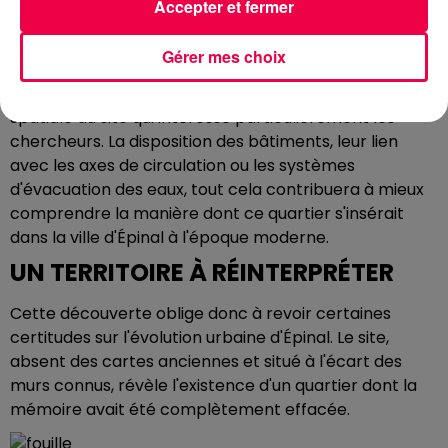
Accepter et fermer
L'agencement des pièces est facilement identifiable -
Gérer mes choix
Crédits : Léa CANET
Mais au-delà des seuls objets, c'est l'organisation
spatiale du site qui intéresse particulièrement les
chercheurs. La disposition des bâtiments, leur lien
avec les axes de circulation ou les systèmes
d'évacuation des eaux, tout cela contribuera à mieux
comprendre la manière dont ce quartier s'insérait
dans la ville d'Épinal à l'époque moderne.
UN TERRITOIRE À RÉINTERPRÉTER
Cette découverte oblige donc à revoir certaines
certitudes sur l'évolution urbaine d'Épinal. Le site,
absent des cartes anciennes et situé à l'écart des
murs connus, révèle l'existence d'un quartier dont la
mémoire avait été complètement effacée.