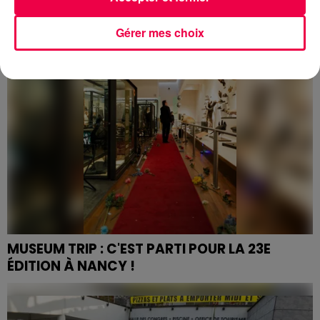
L’objectif du Crédit Municipal : récolter près de 200
lots dont les bénéfices seront reversés à trois
Gérer mes choix
associations locales œuvrant dans les domaines de
la...
MUSEUM TRIP : C'EST PARTI POUR LA 23E
ÉDITION À NANCY !
La soirée Museum Trip a pour vocation à faire
découvrir aux étudiants (ou redécouvrir) les musées
de Nancy et sa Métropole.