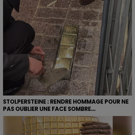
cache un savoir-faire centenaire. Découvrez l'histoire
de la Bergamote de Nancy, la première confiserie...
STOLPERSTEINE : RENDRE HOMMAGE POUR NE
PAS OUBLIER UNE FACE SOMBRE...
Ce mardi 5 mai a eu lieue l’inauguration des
Stolpersteine pour rendre hommage à cinq familles
juives d’Épinal qui ont été victimes du nazisme.