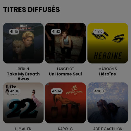
TITRES DIFFUSÉS
4h15
4h15
4h12
4h12
4h10
4h10
BERLIN
LANCELOT
MAROON 5
Take My Breath
Un Homme Seul
Héroïne
Away
4h06
4h06
4h04
4h04
4h00
4h00
LILY ALLEN
KAROL G
ADELE CASTILLON