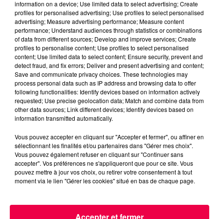
information on a device; Use limited data to select advertising; Create
NUIT DES MUSÉES 2025 DANS LES VOSGES : LES
profiles for personalised advertising; Use profiles to select personalised
MUSÉES VEILLENT TARD
advertising; Measure advertising performance; Measure content
performance; Understand audiences through statistics or combinations
Que faire pour la Nuit des musées 2025 dans les
of data from different sources; Develop and improve services; Create
Vosges ? Le 17 mai, explorez musées, spectacles et
profiles to personalise content; Use profiles to select personalised
animations à Épinal, Saint-Dié, Remiremont et
content; Use limited data to select content; Ensure security, prevent and
detect fraud, and fix errors; Deliver and present advertising and content;
ailleurs....
Save and communicate privacy choices. These technologies may
process personal data such as IP address and browsing data to offer
following functionalities: Identify devices based on information actively
requested; Use precise geolocation data; Match and combine data from
other data sources; Link different devices; Identify devices based on
information transmitted automatically.
Vous pouvez accepter en cliquant sur "Accepter et fermer", ou affiner en
sélectionnant les finalités et/ou partenaires dans "Gérer mes choix".
Vous pouvez également refuser en cliquant sur "Continuer sans
accepter". Vos préférences ne s'appliqueront que pour ce site. Vous
pouvez mettre à jour vos choix, ou retirer votre consentement à tout
moment via le lien "Gérer les cookies" situé en bas de chaque page.
DONNEZ UN OBJET, SOUTENEZ 3 CAUSES : LE
CRÉDIT MUNICIPAL DE NANCY...
Accepter et fermer