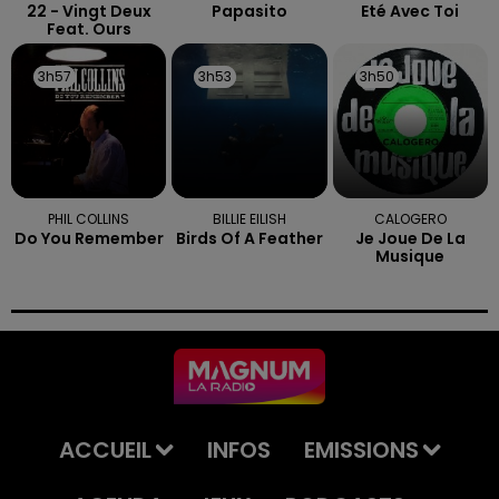
22 - Vingt Deux
Papasito
Eté Avec Toi
Feat. Ours
3h57
3h57
3h53
3h53
3h50
3h50
PHIL COLLINS
BILLIE EILISH
CALOGERO
Do You Remember
Birds Of A Feather
Je Joue De La
Musique
ACCUEIL
INFOS
EMISSIONS