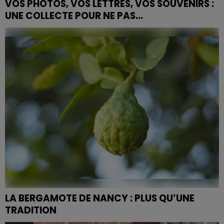
VOS PHOTOS, VOS LETTRES, VOS SOUVENIRS :
UNE COLLECTE POUR NE PAS...
Les Archives départementales de Meurthe-et-
Moselle lancent une grande collecte participative
pour sauvegarder les traces du monde industriel —
sidérurgie,...
LA BERGAMOTE DE NANCY : PLUS QU’UNE
TRADITION
Véritable emblème de la Lorraine, ce petit carré doré