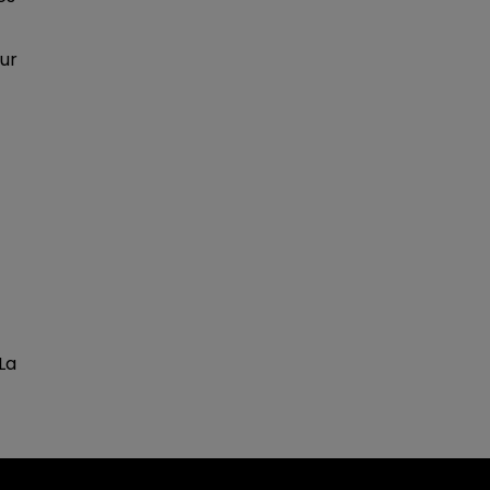
eur
La