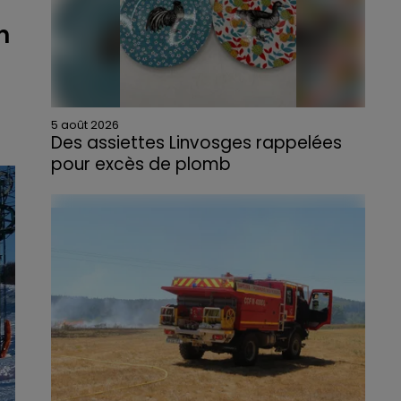
n
5 août 2026
Des assiettes Linvosges rappelées
pour excès de plomb
Du plomb a été détecté dans deux assiettes
en céramique vendues entre 2020 et 2022
par Linvosges.