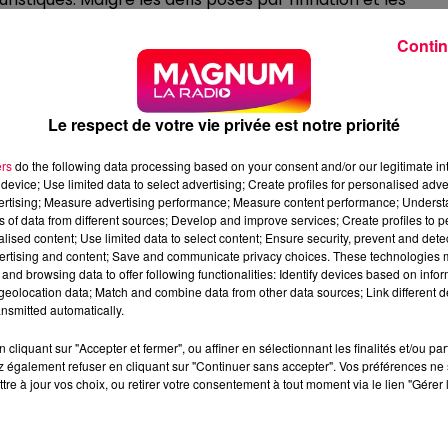
e nette augmentation de la fréquentation, que ce soit da
Contin
 ou les sites culturels.
vail acharné des acteurs locaux, qui travaillent sans relâc
g de l'année. Cette saison estivale a été l'occasion pour
Le respect de votre vie privée est notre priorité
quer...
ers
do the following data processing based on your consent and/or our legitimate int
device; Use limited data to select advertising; Create profiles for personalised adver
vertising; Measure advertising performance; Measure content performance; Unders
ns of data from different sources; Develop and improve services; Create profiles to 
e l’office de tourisme de la Bresse, Haute
alised content; Use limited data to select content; Ensure security, prevent and detect
ertising and content; Save and communicate privacy choices. These technologies
and browsing data to offer following functionalities: Identify devices based on infor
ANÇAISE
eolocation data; Match and combine data from other data sources; Link different de
nsmitted automatically.
des visiteurs venant de différentes régions françaises. Les
 près par l'Ile-de-France avec 14 %, la Picardie et la
cliquant sur "Accepter et fermer", ou affiner en sélectionnant les finalités et/ou pa
 également refuser en cliquant sur "Continuer sans accepter". Vos préférences ne 
tition témoigne de l'attrait de La Bresse auprès des
tre à jour vos choix, ou retirer votre consentement à tout moment via le lien "Gérer 
'AUTOMNE 2023