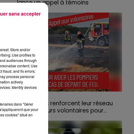
lance un appel à témoins
ns
Le feu, parti d'une haie avant de se propager
uer sans accepter
au quartier résidentiel, avait détruit deux
he
habitations et contraint à l'évacuation d'une
centaine de personnes.
erest: Store and/or
tising; Use profiles to
tand audiences through
personalise content; Use
 fraud, and fix errors;
 may process personal
mation actively
vices; Identify devices
31 juillet 2026
Les Vosges renforcent leur réseau
rtenaires dans "Gérer
d'agriculteurs volontaires pour...
s'appliqueront que pour
les cookies" situé en
Face à la sécheresse et aux risques de
départs de feu, la Chambre d'agriculture
des Vosges a lancé un appel aux