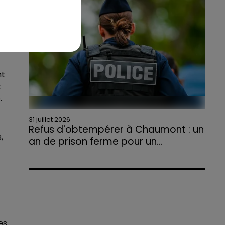
agriculteurs volontaires pour venir en aide...
a
nt
t
.
31 juillet 2026
Refus d'obtempérer à Chaumont : un
,
an de prison ferme pour un...
Le tribunal a également prononcé
l'annulation de son permis et la confiscation
de son véhicule.
es