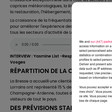
caprices météorologiques, la Bresse a enregistré un
la restauration, l'hébergement, les activités sportives
La croissance de la fréquentation est le fruit du tra
pour améliorer l'expérience des visiteurs tout au lon
tous les secteurs d'activité de La Bresse de se démar
We and
our (447) partn
access information on a 
select personalised ad
statistics or combinatio
INTERVIEW : Yasmine List -Responsable marketing d
profiles to select person
Vosges
Deliver and present adv
data such as IP address 
RÉPARTITION DE LA CLIENTÈLE FR
requested; Use precise g
based on information tra
La Bresse a accueilli une clientèle diversifiée, avec 
Lorrains ont représenté 15 % de la clientèle, suivis de
Vous pouvez accepter en 
mes choix". Vous pouvez
Champagne-Ardenne, toutes deux à 13 %. Cette répar
ce site. Vous pouvez met
visiteurs de tout le pays.
bas de chaque page.
DES PRÉVISIONS STABLES POUR L