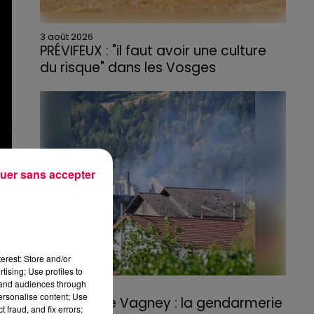
3 août 2026
PRÉVIFEUX : "il faut avoir une culture
du risque" dans les Vosges
uer sans accepter
is
erest: Store and/or
tising; Use profiles to
tand audiences through
3 août 2026
personalise content; Use
Incendie de Vagney : la gendarmerie
 fraud, and fix errors;