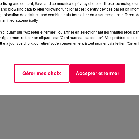
 compte 14 députés. Seuls trois d’entre eux n’ont pas
ertising and content; Save and communicate privacy choices. These technologies
s’agit de Stéphane Viry et Christophe Naegelen, et en
and browsing data to offer following functionalities: Identify devices based on infor
eolocation data; Match and combine data from other data sources; Link different de
nsmitted automatically.
es budgétaires sont devenues caduques. Pensions de
cliquant sur "Accepter et fermer", ou affiner en sélectionnant les finalités et/ou pa
textes se retrouvent presque enterrés. Certains vont y
 également refuser en cliquant sur "Continuer sans accepter". Vos préférences ne 
ions avaient été prises pour les agriculteurs dans le projet
tre à jour vos choix, ou retirer votre consentement à tout moment via le lien "Gérer 
 la
FNSEA
, avait jugé qu'une motion de censure serait une
Gérer mes choix
Accepter et fermer