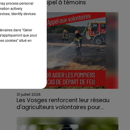
lance un appel à témoins
 may process personal
mation actively
Le feu, parti d'une haie avant de se propager
vices; Identify devices
au quartier résidentiel, avait détruit deux
habitations et contraint à l'évacuation d'une
rtenaires dans "Gérer
centaine de personnes.
s'appliqueront que pour
les cookies" situé en
31 juillet 2026
Les Vosges renforcent leur réseau
d'agriculteurs volontaires pour...
Face à la sécheresse et aux risques de
départs de feu, la Chambre d'agriculture
des Vosges a lancé un appel aux