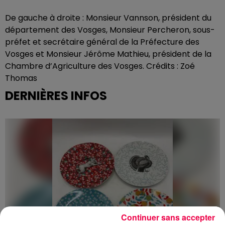
De gauche à droite : Monsieur Vannson, président du
département des Vosges, Monsieur Percheron, sous-
préfet et secrétaire général de la Préfecture des
Vosges et Monsieur Jérôme Mathieu, président de la
Chambre d’Agriculture des Vosges. Crédits : Zoé
Thomas
DERNIÈRES INFOS
Continuer sans accepter