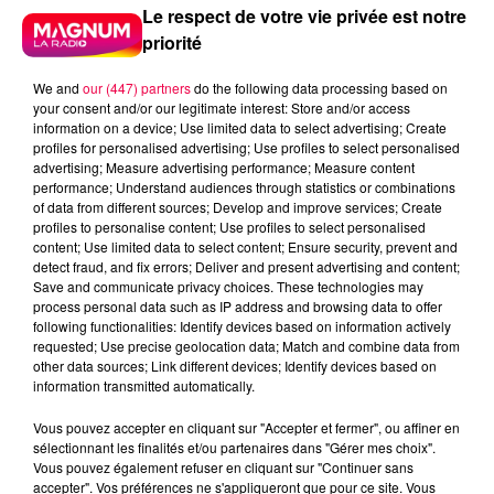
Le respect de votre vie privée est notre
priorité
We and
our (447) partners
do the following data processing based on
your consent and/or our legitimate interest: Store and/or access
information on a device; Use limited data to select advertising; Create
5 août 2026
profiles for personalised advertising; Use profiles to select personalised
Des assiettes Linvosges rappelées pour
advertising; Measure advertising performance; Measure content
excès de plomb
performance; Understand audiences through statistics or combinations
of data from different sources; Develop and improve services; Create
Du plomb a été détecté dans deux assiettes en
profiles to personalise content; Use profiles to select personalised
céramique vendues entre 2020 et 2022 par Linvosges.
content; Use limited data to select content; Ensure security, prevent and
detect fraud, and fix errors; Deliver and present advertising and content;
Save and communicate privacy choices. These technologies may
process personal data such as IP address and browsing data to offer
following functionalities: Identify devices based on information actively
requested; Use precise geolocation data; Match and combine data from
other data sources; Link different devices; Identify devices based on
information transmitted automatically.
Vous pouvez accepter en cliquant sur "Accepter et fermer", ou affiner en
sélectionnant les finalités et/ou partenaires dans "Gérer mes choix".
Vous pouvez également refuser en cliquant sur "Continuer sans
accepter". Vos préférences ne s'appliqueront que pour ce site. Vous