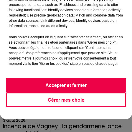
3 août 2026
process personal data such as IP address and browsing data to offer
PRÉVIFEUX : "il faut avoir une culture du risque"
following functionalities: Identify devices based on information actively
dans les Vosges
requested; Use precise geolocation data; Match and combine data from
other data sources; Link different devices; Identify devices based on
information transmitted automatically.
Vous pouvez accepter en cliquant sur "Accepter et fermer", ou affiner en
sélectionnant les finalités et/ou partenaires dans "Gérer mes choix".
Vous pouvez également refuser en cliquant sur "Continuer sans
accepter". Vos préférences ne s'appliqueront que pour ce site. Vous
pouvez mettre à jour vos choix, ou retirer votre consentement à tout
moment via le lien "Gérer les cookies" situé en bas de chaque page.
Accepter et fermer
Gérer mes choix
3 août 2026
Incendie de Vagney : la gendarmerie lance