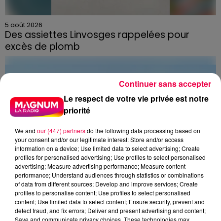
5 août 2026
Des assiettes Linvosges rappelées pour
excès de plomb
Du plomb a été détecté dans deux assiettes en
céramique vendues entre 2020 et 2022 par Linvosges.
Continuer sans accepter
Le respect de votre vie privée est notre
priorité
We and
our (447) partners
do the following data processing based on
your consent and/or our legitimate interest: Store and/or access
information on a device; Use limited data to select advertising; Create
profiles for personalised advertising; Use profiles to select personalised
advertising; Measure advertising performance; Measure content
performance; Understand audiences through statistics or combinations
of data from different sources; Develop and improve services; Create
profiles to personalise content; Use profiles to select personalised
content; Use limited data to select content; Ensure security, prevent and
detect fraud, and fix errors; Deliver and present advertising and content;
Save and communicate privacy choices. These technologies may