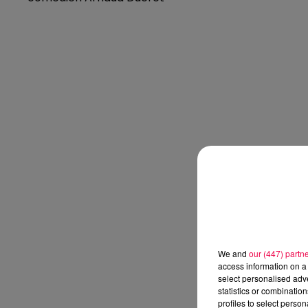
We and
our (447) partn
access information on a 
select personalised ad
statistics or combinatio
profiles to select person