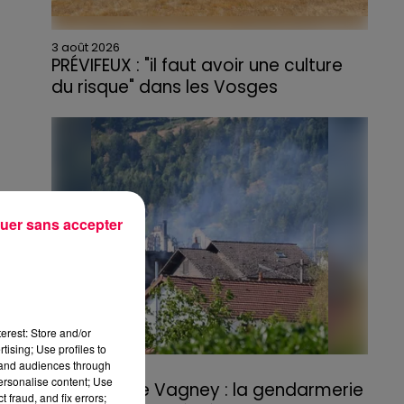
3 août 2026
PRÉVIFEUX : "il faut avoir une culture
du risque" dans les Vosges
uer sans accepter
erest: Store and/or
tising; Use profiles to
tand audiences through
3 août 2026
personalise content; Use
Incendie de Vagney : la gendarmerie
 fraud, and fix errors;