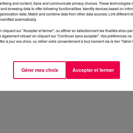
ertising and content; Save and communicate privacy choices. These technologies
and browsing data to offer following functionalities: Identify devices based on infor
eolocation data; Match and combine data from other data sources; Link different de
nsmitted automatically.
cliquant sur "Accepter et fermer", ou affiner en sélectionnant les finalités et/ou pa
 également refuser en cliquant sur "Continuer sans accepter". Vos préférences ne 
tre à jour vos choix, ou retirer votre consentement à tout moment via le lien "Gérer 
Gérer mes choix
Accepter et fermer