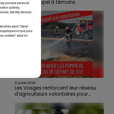
lance un appel à témoins
 may process personal
mation actively
Le feu, parti d'une haie avant de se propager
vices; Identify devices
au quartier résidentiel, avait détruit deux
habitations et contraint à l'évacuation d'une
rtenaires dans "Gérer
centaine de personnes.
s'appliqueront que pour
les cookies" situé en
31 juillet 2026
Les Vosges renforcent leur réseau
d'agriculteurs volontaires pour...
Face à la sécheresse et aux risques de
départs de feu, la Chambre d'agriculture
des Vosges a lancé un appel aux