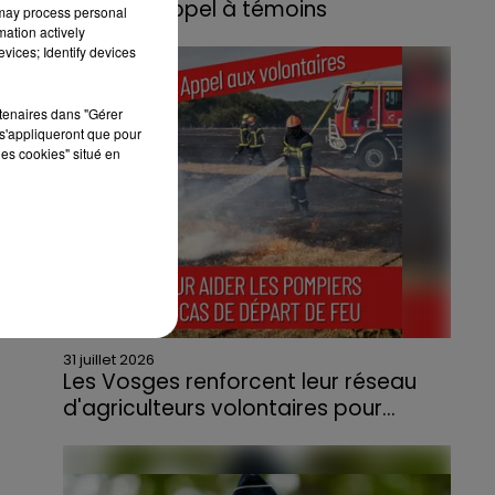
lance un appel à témoins
 may process personal
mation actively
Le feu, parti d'une haie avant de se propager
vices; Identify devices
au quartier résidentiel, avait détruit deux
habitations et contraint à l'évacuation d'une
rtenaires dans "Gérer
centaine de personnes.
s'appliqueront que pour
les cookies" situé en
31 juillet 2026
Les Vosges renforcent leur réseau
d'agriculteurs volontaires pour...
Face à la sécheresse et aux risques de
départs de feu, la Chambre d'agriculture
des Vosges a lancé un appel aux