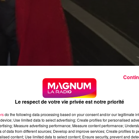
Contin
Le respect de votre vie privée est notre priorité
X à LANGRES 24/10/2017 Animations, cadeaux à gagner
ers
do the following data processing based on your consent and/or our legitimate int
device; Use limited data to select advertising; Create profiles for personalised adver
vertising; Measure advertising performance; Measure content performance; Unders
ns of data from different sources; Develop and improve services; Create profiles to 
alised content; Use limited data to select content; Ensure security, prevent and detect