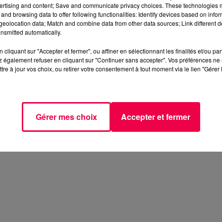
ertising and content; Save and communicate privacy choices. These technologies
and browsing data to offer following functionalities: Identify devices based on infor
eolocation data; Match and combine data from other data sources; Link different de
nsmitted automatically.
cliquant sur "Accepter et fermer", ou affiner en sélectionnant les finalités et/ou pa
 également refuser en cliquant sur "Continuer sans accepter". Vos préférences ne 
tre à jour vos choix, ou retirer votre consentement à tout moment via le lien "Gérer 
Gérer mes choix
Accepter et fermer