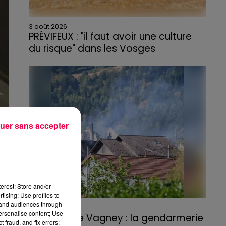
3 août 2026
PRÉVIFEUX : "il faut avoir une culture
du risque" dans les Vosges
uer sans accepter
erest: Store and/or
tising; Use profiles to
tand audiences through
3 août 2026
personalise content; Use
Incendie de Vagney : la gendarmerie
 fraud, and fix errors;