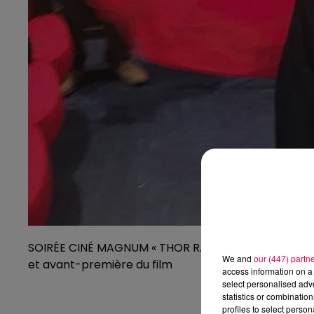
SOIRÉE CINÉ MAGNUM « THOR RAGNAROK » au NEW VO
We and
our (447) partn
et avant-première du film
access information on a 
select personalised ad
statistics or combinatio
profiles to select person