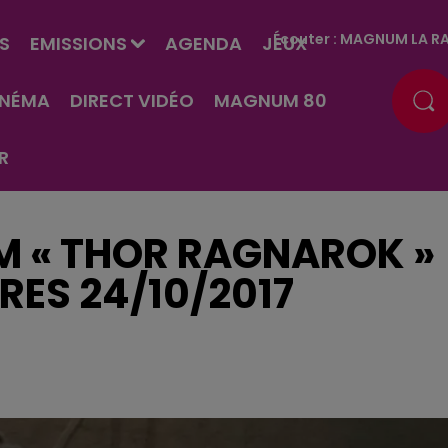
Écouter :
MAGNUM LA RA
S
EMISSIONS
AGENDA
JEUX
INÉMA
DIRECT VIDÉO
MAGNUM 80
R
M « THOR RAGNAROK »
ES 24/10/2017