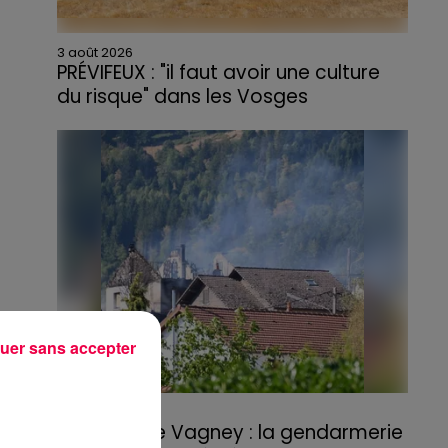
3 août 2026
PRÉVIFEUX : "il faut avoir une culture
du risque" dans les Vosges
uer sans accepter
3 août 2026
Incendie de Vagney : la gendarmerie