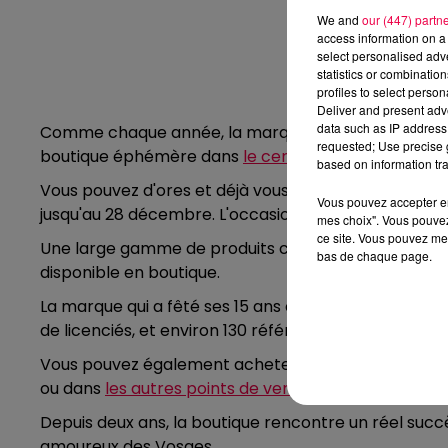
We and
our (447) partn
access information on a 
select personalised ad
statistics or combinatio
profiles to select person
Deliver and present adv
data such as IP address 
Comme chaque année, la marque territoriale du dépa
requested; Use precise g
boutique éphémère dans
le centre-ville d'Épinal
.
based on information tra
Vous pouvez d'ores et déjà vous y rendre, au 3, rue S
Vous pouvez accepter en 
jusqu'au 28 décembre. L'occasion d'acheter un cad
mes choix". Vous pouvez
ce site. Vous pouvez met
Une large gamme de produits créés par des entrepri
bas de chaque page.
disponible en boutique.
La marque qui a fêté ses 15 ans cette année, réunit
de licenciés, et environ 130 références de produits "
Vous pouvez également acheter les produits présents
ou dans
les autres points de vente
.
Depuis deux ans, la boutique rencontre un réel succ
amoureux des Vosges.