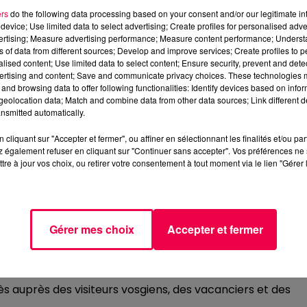
ers
do the following data processing based on your consent and/or our legitimate int
device; Use limited data to select advertising; Create profiles for personalised adver
vertising; Measure advertising performance; Measure content performance; Unders
ns of data from different sources; Develop and improve services; Create profiles to 
alised content; Use limited data to select content; Ensure security, prevent and detect
ertising and content; Save and communicate privacy choices. These technologies
and browsing data to offer following functionalities: Identify devices based on infor
rtement des Vosges, "Je vois la vie en Vosges" rouvre s
eolocation data; Match and combine data from other data sources; Link different de
nsmitted automatically.
aint-Goëry, juste à côté de la Place des Vosges. Et ce,
cliquant sur "Accepter et fermer", ou affiner en sélectionnant les finalités et/ou pa
eau
aux couleurs du département
.
 également refuser en cliquant sur "Continuer sans accepter". Vos préférences ne 
tre à jour vos choix, ou retirer votre consentement à tout moment via le lien "Gérer 
ses vosgiennes, partenaire de la marque de territoire, e
 350 entreprises vosgiennes partenaires, dont une quinzai
La Vie en Vosges".
Gérer mes choix
Accepter et fermer
 en boutique en ligne, sur le site
Je Vois la Vie en Vosge
ès auprès des visiteurs vosgiens, des vacanciers et des