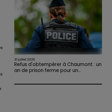
agriculteurs volontaires pour venir en aide...
es
31 juillet 2026
Refus d'obtempérer à Chaumont : un
an de prison ferme pour un...
és
Le tribunal a également prononcé
l'annulation de son permis et la confiscation
de son véhicule.
e