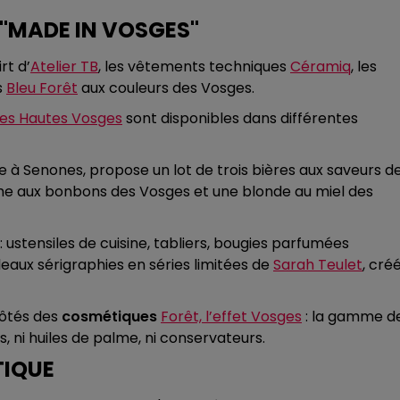
 "MADE IN VOSGES"
rt d’
Atelier TB
, les vêtements techniques
Céramiq
, les
s
Bleu Forêt
aux couleurs des Vosges.
 des Hautes Vosges
sont disponibles dans différentes
e à Senones, propose un lot de trois bières aux saveurs d
che aux bonbons des Vosges et une blonde au miel des
: ustensiles de cuisine, tabliers, bougies parfumées
leaux sérigraphies en séries limitées de
Sarah Teulet
, cré
côtés des
cosmétiques
Forêt, l’effet Vosges
: la gamme d
s, ni huiles de palme, ni conservateurs.
TIQUE