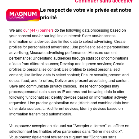
Continuer sans accepter
Dans un premier temps, un aller-retour quotidien sera
proposé, avec un départ en gare de
Le respect de votre vie privée est notre
Nancy prévu à 7h46, pour une arrivée à Lyon-Part-
priorité
Dieu à 12h04.
We and
our (447) partners
do the following data processing based on
Le retour se fera, quant à lui, à 15h52 en gare de Lyon-
your consent and/or our legitimate interest: Store and/or access
Part-Dieu avec une arrivée à Nancy à 20h15.
information on a device; Use limited data to select advertising; Create
profiles for personalised advertising; Use profiles to select personalised
Dès fin 2025, ce sont deux allers-retours quotidiens qui
advertising; Measure advertising performance; Measure content
performance; Understand audiences through statistics or combinations
sont d’ores et déjà programmés.
of data from different sources; Develop and improve services; Create
DERNIÈRES INFOS
profiles to personalise content; Use profiles to select personalised
content; Use limited data to select content; Ensure security, prevent and
detect fraud, and fix errors; Deliver and present advertising and content;
Save and communicate privacy choices. These technologies may
process personal data such as IP address and browsing data to offer
following functionalities: Identify devices based on information actively
requested; Use precise geolocation data; Match and combine data from
other data sources; Link different devices; Identify devices based on
information transmitted automatically.
Vous pouvez accepter en cliquant sur "Accepter et fermer", ou affiner en
sélectionnant les finalités et/ou partenaires dans "Gérer mes choix".
Vous pouvez également refuser en cliquant sur "Continuer sans