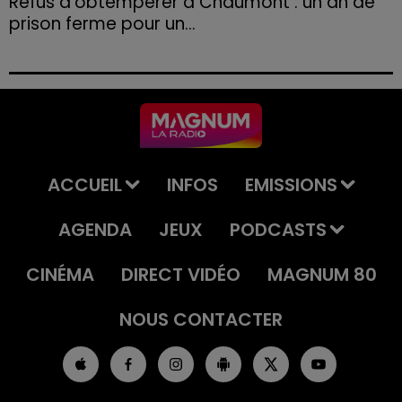
Refus d'obtempérer à Chaumont : un an de
prison ferme pour un...
Le tribunal a également prononcé l'annulation de son
permis et la confiscation de son véhicule.
ACCUEIL
INFOS
EMISSIONS
AGENDA
JEUX
PODCASTS
CINÉMA
DIRECT VIDÉO
MAGNUM 80
NOUS CONTACTER