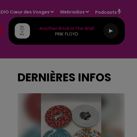
DIO Cœur des Vosges
Webradios
Podcasts
Another Brick In The Wall
PINK FLOYD
DERNIÈRES INFOS