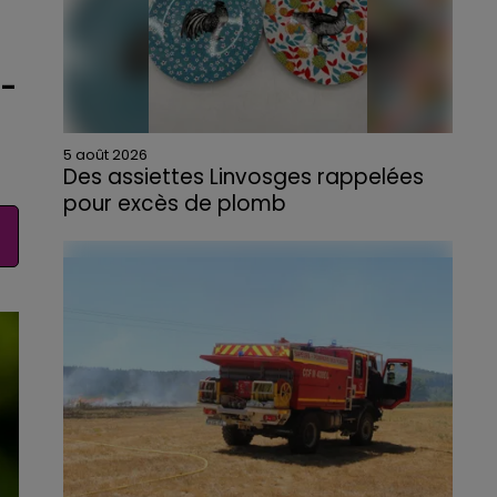
e-
5 août 2026
Des assiettes Linvosges rappelées
pour excès de plomb
Du plomb a été détecté dans deux assiettes
en céramique vendues entre 2020 et 2022
par Linvosges.