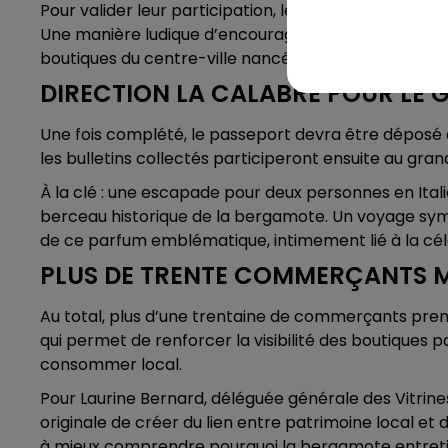
Pour valider leur participation, les joueurs devron
Une manière ludique d’encourager les visiteurs à pa
boutiques du centre-ville nancéien.
DIRECTION LA CALABRE POUR LE
Une fois complété, le passeport devra être déposé 
les bulletins collectés participeront ensuite au gra
À la clé : une escapade pour deux personnes en Ital
berceau historique de la bergamote. Un voyage symb
de ce parfum emblématique, intimement lié à la cél
PLUS DE TRENTE COMMERÇANTS M
Au total, plus d’une trentaine de commerçants prenn
qui permet de renforcer la visibilité des boutiques 
consommer local.
Pour Laurine Bernard, déléguée générale des Vitrin
originale de créer du lien entre patrimoine local et
à mieux comprendre pourquoi la bergamote entretient