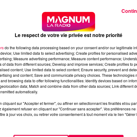
ités à découvrir les commerces partenaires afin de tente
Contin
 d’origine de la bergamote. Une opération qui mêle
risation du savoir-faire local.
 SIGNE DE LA GOURMANDISE
Le respect de votre vie privée est notre priorité
fense et de Gestion de la Bergamote de Nancy), l’ODG et
ers
do the following data processing based on your consent and/or our legitimate int
 dans les rues du centre-ville. De mai à septembre,
device; Use limited data to select advertising; Create profiles for personalised adver
vertising; Measure advertising performance; Measure content performance; Unders
écouverte des commerces partenaires tout en célébrant la
ns of data from different sources; Develop and improve services; Create profiles to 
alised content; Use limited data to select content; Ensure security, prevent and detect
ertising and content; Save and communicate privacy choices. These technologies
ote de Nancy traverse les générations grâce à cette peti
and browsing data to offer following functionalities: Identify devices based on infor
opération, les organisateurs souhaitent mettre en lumièr
eolocation data; Match and combine data from other data sources; Link different de
t en dynamisant le commerce de centre-ville.
nsmitted automatically.
LES COMMERCES DU CENTRE-VILLE
cliquant sur "Accepter et fermer", ou affiner en sélectionnant les finalités et/ou pa
 également refuser en cliquant sur "Continuer sans accepter". Vos préférences ne 
tre à jour vos choix, ou retirer votre consentement à tout moment via le lien "Gérer 
ratuit. Les participants majeurs doivent récupérer un
es. À chaque achat réalisé dans une boutique
t.