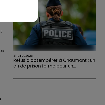
agriculteurs volontaires pour venir en aide...
us
es
31 juillet 2026
Refus d'obtempérer à Chaumont : un
an de prison ferme pour un...
Le tribunal a également prononcé
l'annulation de son permis et la confiscation
de son véhicule.
s