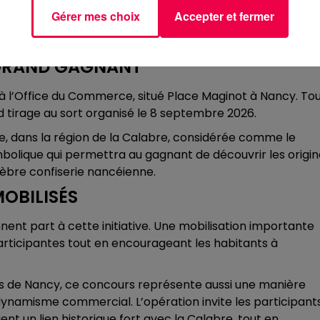
t réunir 10 tampons provenant de 10 commerces différents.
Gérer mes choix
Accepter et fermer
rcourir les rues commerçantes et à redécouvrir les
 GRAND GAGNANT
à l’Office du Commerce, situé Place Maginot à Nancy. To
nd tirage au sort organisé le 8 septembre 2026.
ie, dans la région de la Calabre, considérée comme le
olique qui permettra au gagnant de découvrir les origin
èbre confiserie nancéienne.
OBILISÉS
ent part à cette initiative. Une mobilisation importante
participantes tout en encourageant les habitants à
es de Nancy, ce concours représente aussi une manière
 dynamisme commercial. L’opération invite les participant
 un lien historique fort avec la Calabre, tout en