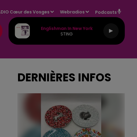
DIO Cœur des Vosges
Webradios
Podcasts
Englishman In New York
STING
DERNIÈRES INFOS