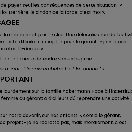
de payer seul les conséquences de cette situation : «
oi. Derrière, le dindon de la farce, c’est moi ».
SAGÉE
a scierie n’est plus exclue. Une délocalisation de l’activi
este difficile à accepter pour le gérant : « je n’ai pas
arrêter là-dessus ».
loir continuer à défendre son entreprise.
me disant : “Je vais embêter tout le monde.” »
IMPORTANT
èse lourdement sur la famille Ackermann. Face à l’incertitu
a femme du gérant; a d’ailleurs dû reprendre une activité
 sur notre devenir, sur nos enfants », confie le gérant.
 ce projet : « je ne regrette pas, mais moralement, c’est