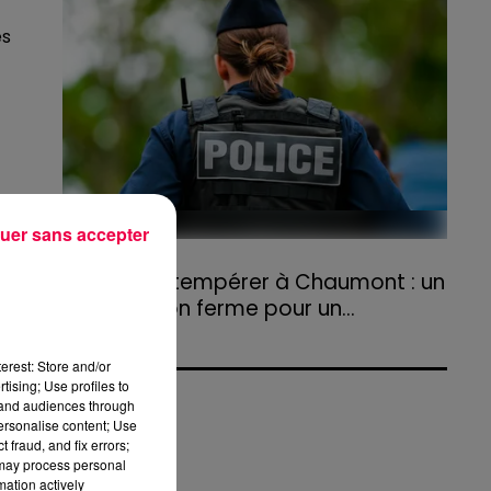
agriculteurs volontaires pour venir en aide...
ès
es
uer sans accepter
31 juillet 2026
Refus d'obtempérer à Chaumont : un
s
an de prison ferme pour un...
Le tribunal a également prononcé
l'annulation de son permis et la confiscation
erest: Store and/or
de son véhicule.
tising; Use profiles to
tand audiences through
personalise content; Use
 fraud, and fix errors;
 may process personal
mation actively