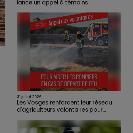
lance un appel à témoins
Le feu, parti d'une haie avant de se propager
au quartier résidentiel, avait détruit deux
habitations et contraint à l'évacuation d'une
centaine de personnes.
31 juillet 2026
Les Vosges renforcent leur réseau
d'agriculteurs volontaires pour...
Face à la sécheresse et aux risques de
départs de feu, la Chambre d'agriculture
des Vosges a lancé un appel aux