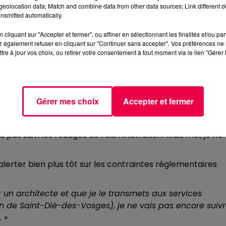
eolocation data; Match and combine data from other data sources; Link different de
nsmitted automatically.
rement calme du secteur où se trouve l’exploitation, en
 pas, c’est un bruit quasiment nul que l'on entend »,
cliquant sur "Accepter et fermer", ou affiner en sélectionnant les finalités et/ou pa
 également refuser en cliquant sur "Continuer sans accepter". Vos préférences ne 
tre à jour vos choix, ou retirer votre consentement à tout moment via le lien "Gérer 
 également des manquements concernant la sécurité incendi
nal, une réserve incendie devrait être mise en place.
MON PERMIS DE CONSTRUIRE »
Gérer mes choix
Accepter et fermer
t liée à un problème administratif. Le gérant assure avoi
vec l’appui d’un architecte. « Suite à la plainte du
 pas suivi les rouages de l’administration. Mais moi, je ne
alerter bien plus tôt sur les contraintes réglementaires
 un architecte et que je le transmets aux services
 de Saint-Dié-des-Vosges), je ne vais pas encore suiv
. »