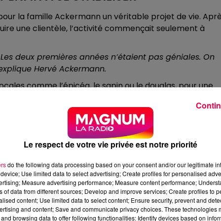
our la famille Ackermann un véritable projet de vie. Apr
ire une clientèle, l’activité commençait seulement à
. Les deux premières années n’étaient pas géniales. On
 explique Hervé Ackermann.
locales comme l’épicéa, le sapin ou le douglas, pour une
gion. Mais aujourd’hui, la jeune société doit faire face à d
Contin
nt pour que la banque nous suive encore à 150 000 euro
Le respect de votre vie privée est notre priorité
ÉES PAR LE VOISINAGE
ers
do the following data processing based on your consent and/or our legitimate int
device; Use limited data to select advertising; Create profiles for personalised adver
 par des riverains. À la suite de cette démarche, une
vertising; Measure advertising performance; Measure content performance; Unders
rt indépendant contacté par Hervé Ackermann. Il conclut
ns of data from different sources; Develop and improve services; Create profiles to 
torisés. « On ne doit pas dépasser 6 décibels à émergence
alised content; Use limited data to select content; Ensure security, prevent and detect
ertising and content; Save and communicate privacy choices. These technologies
ert sonore, il s’avère qu’on est à 12 », détaille Hervé
and browsing data to offer following functionalities: Identify devices based on infor