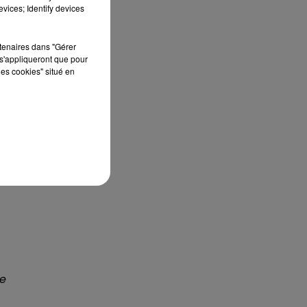
vices; Identify devices
rtenaires dans "Gérer
s'appliqueront que pour
les cookies" situé en
e.
r
re