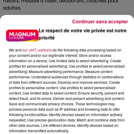
rasoirs, mousse à raser, déodorant, couches pour
adultes.
En revanche, en raison de la réglementation en
Continuer sans accepter
vigueur, aucun médicament ne pourra être collecté.
Le respect de votre vie privée est notre
Seuls les produits d'hygiène, les articles pour bébés et
priorité
les fournitures de santé non médicamenteuses seront
acceptés.
We and
our (447) partners
do the following data processing based on
APRÈS LA COLLECTE : PLACE AU
your consent and/or our legitimate interest: Store and/or access
information on a device; Use limited data to select advertising; Create
STOCKAGE ET À L'ACHEMINEMENT
profiles for personalised advertising; Use profiles to select personalised
advertising; Measure advertising performance; Measure content
Une fois la collecte achevée, c'est l'association Les
performance; Understand audiences through statistics or combinations
of data from different sources; Develop and improve services; Create
Bruits du Cœur 54 qui prendra le relais pour assurer le
profiles to personalise content; Use profiles to select personalised
stockage des dons, avant leur acheminement vers le
content; Use limited data to select content; Ensure security, prevent and
Venezuela via le dispositif mis en place par CMA CGM.
detect fraud, and fix errors; Deliver and present advertising and content;
Save and communicate privacy choices. These technologies may
DERNIÈRES INFOS
process personal data such as IP address and browsing data to offer
following functionalities: Identify devices based on information actively
requested; Use precise geolocation data; Match and combine data from
other data sources; Link different devices; Identify devices based on
information transmitted automatically.