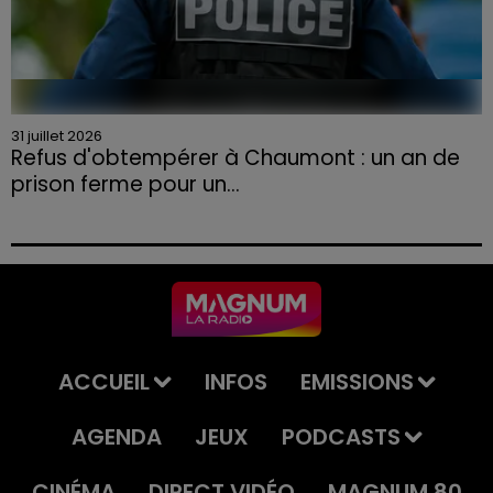
31 juillet 2026
Refus d'obtempérer à Chaumont : un an de
prison ferme pour un...
Le tribunal a également prononcé l'annulation de son
permis et la confiscation de son véhicule.
ACCUEIL
INFOS
EMISSIONS
AGENDA
JEUX
PODCASTS
CINÉMA
DIRECT VIDÉO
MAGNUM 80