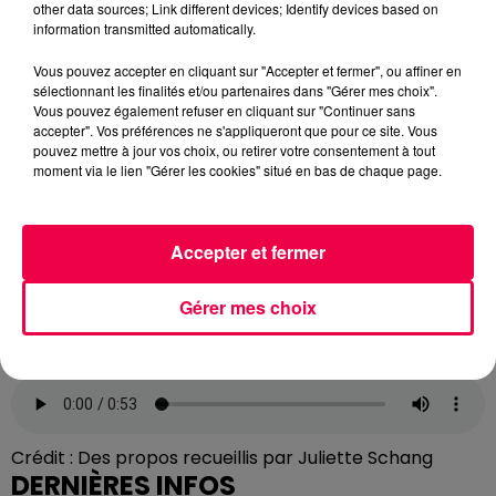
other data sources; Link different devices; Identify devices based on
financé par l'association Les P'tits Phénix. L'ambition
information transmitted automatically.
est désormais de former l'ensemble du personnel de
Vous pouvez accepter en cliquant sur "Accepter et fermer", ou affiner en
chirurgie pour en maximiser l'usage. « On souhaiterait
sélectionnant les finalités et/ou partenaires dans "Gérer mes choix".
que tout le personnel soit formé, de façon à ce que ce
Vous pouvez également refuser en cliquant sur "Continuer sans
casque permette aux enfants de réduire ces
accepter". Vos préférences ne s'appliqueront que pour ce site. Vous
pouvez mettre à jour vos choix, ou retirer votre consentement à tout
moments de stress et de douleur pendant les soins »,
moment via le lien "Gérer les cookies" situé en bas de chaque page.
résume Véronique Vuillemin.
Une paire de lunettes, un monde de glace, et une
gâchette. Parfois, c'est suffisant pour changer un soin
Accepter et fermer
en aventure.
Gérer mes choix
Véronique Vuillemin, cadre de santé, explique
comment ça fonctionne.
Crédit :
Des propos recueillis par Juliette Schang
DERNIÈRES INFOS