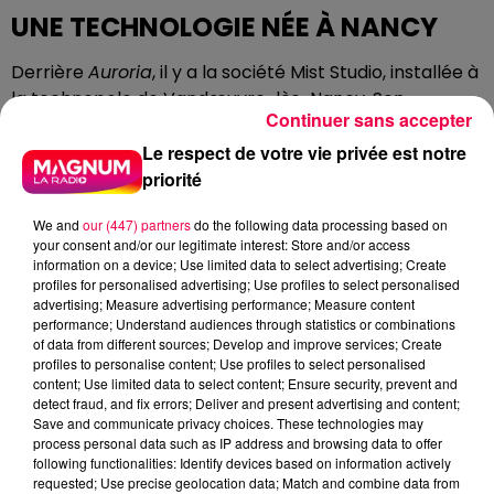
UNE TECHNOLOGIE NÉE À NANCY
Derrière
Auroria
, il y a la société Mist Studio, installée à
la technopole de Vandœuvre-lès-Nancy. Son
Continuer sans accepter
fondateur, Mathieu Burtin, a voulu allier jeu vidéo et
neurosciences. « L'idée est de capter précisément
Le respect de votre vie privée est notre
l'attention des patients pour contrôler leur niveau de
priorité
douleur et d'anxiété. C'est du jeu vidéo thérapeutique. »
We and
our (447) partners
do the following data processing based on
Chaque détail, couleurs, mots, univers sonore, a été
your consent and/or our legitimate interest: Store and/or access
pensé avec des spécialistes pour ne pas aggraver
information on a device; Use limited data to select advertising; Create
l'état des patients.
profiles for personalised advertising; Use profiles to select personalised
advertising; Measure advertising performance; Measure content
C'est l'hôpital lui-même qui a servi de terrain
performance; Understand audiences through statistics or combinations
of data from different sources; Develop and improve services; Create
d'expérimentation. Mist Studio a contacté le service
profiles to personalise content; Use profiles to select personalised
pour réaliser les premiers tests. « C'est avec plaisir
content; Use limited data to select content; Ensure security, prevent and
que nous avons réalisé ces fast-tests, parce que ça
detect fraud, and fix errors; Deliver and present advertising and content;
Save and communicate privacy choices. These technologies may
nous a vraiment permis de faire des soins plus
process personal data such as IP address and browsing data to offer
sereinement », témoigne Véronique Vuillemin.
following functionalities: Identify devices based on information actively
requested; Use precise geolocation data; Match and combine data from
À ce stade, l'hôpital ne dispose que d'un seul casque,