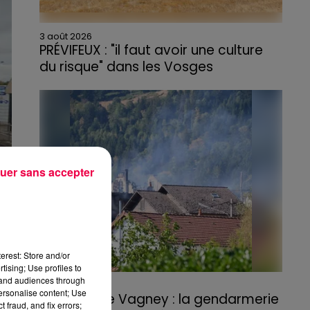
3 août 2026
PRÉVIFEUX : "il faut avoir une culture
du risque" dans les Vosges
uer sans accepter
erest: Store and/or
tising; Use profiles to
tand audiences through
3 août 2026
personalise content; Use
Incendie de Vagney : la gendarmerie
 fraud, and fix errors;