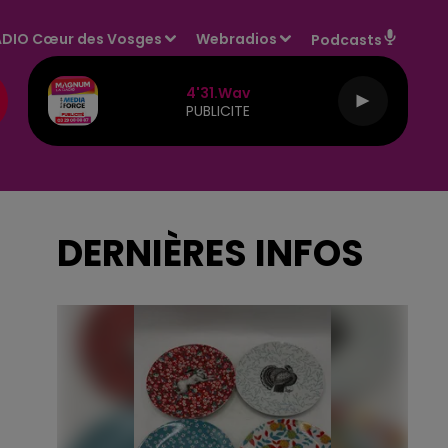
DIO Cœur des Vosges
Webradios
Podcasts
4'31.wav
PUBLICITE
DERNIÈRES INFOS