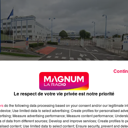
Contin
s et sites de production de Nestlé Waters dans deux
Le respect de votre vie privée est notre priorité
n de Radio France qui a révélé l'information, confirmée par
ers
do the following data processing based on your consent and/or our legitimate int
device; Use limited data to select advertising; Create profiles for personalised adver
VERTE POUR TROMPERIE
vertising; Measure advertising performance; Measure content performance; Unders
ns of data from different sources; Develop and improve services; Create profiles to 
rmation judiciaire ouverte après une plainte pour
alised content; Use limited data to select content; Ensure security, prevent and detect