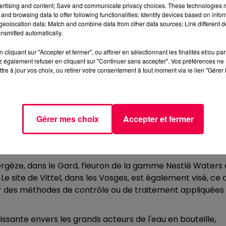
estlé Waters.
ertising and content; Save and communicate privacy choices. These technologies
and browsing data to offer following functionalities: Identify devices based on infor
es naturelles à des traitements interdits par la
eolocation data; Match and combine data from other data sources; Link different de
nsmitted automatically.
és qui, par définition, ne sont pas autorisés pour des
relle".
cliquant sur "Accepter et fermer", ou affiner en sélectionnant les finalités et/ou pa
 également refuser en cliquant sur "Continuer sans accepter". Vos préférences ne 
tre à jour vos choix, ou retirer votre consentement à tout moment via le lien "Gérer 
nspections inopinées" et affirme collaborer avec les
ns deux sites de Nestlé Waters en France. Nous continuo
Gérer mes choix
Accepter et fermer
nées." -
Nestlé Waters France, déclaration officielle
ergèze, dans le Gard, fleuron de la gamme Nestlé Waters 
e site de Vittel, dans les Vosges, est également visé, ce q
er des méthodes de contrôle ou de traitement appliquées
issante envers les grands acteurs de l'eau en bouteille,