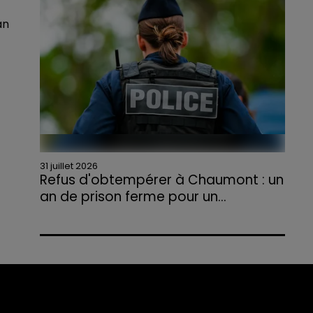
agriculteurs volontaires pour venir en aide...
an
31 juillet 2026
Refus d'obtempérer à Chaumont : un
an de prison ferme pour un...
Le tribunal a également prononcé
l'annulation de son permis et la confiscation
de son véhicule.