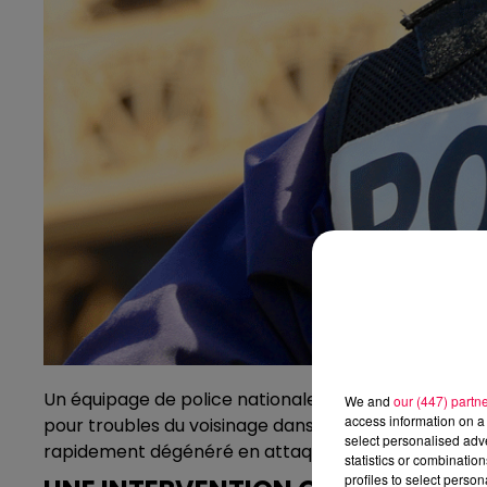
Un équipage de police nationale est intervenu ce mar
We and
our (447) partn
access information on a 
pour troubles du voisinage dans un quartier résident
select personalised ad
rapidement dégénéré en attaque violente au coutea
statistics or combinatio
profiles to select person