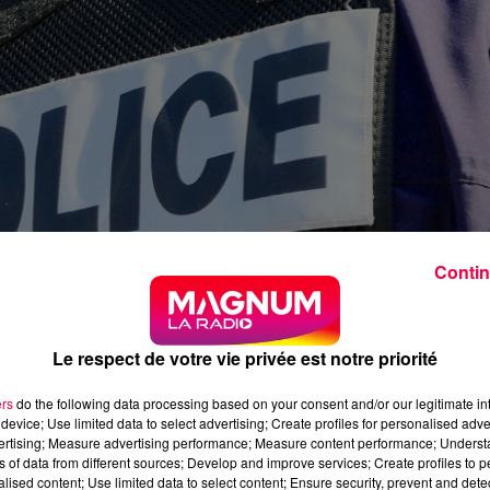
Contin
Le respect de votre vie privée est notre priorité
di en fin d'après-midi au domicile d'un individu signalé
ers
do the following data processing based on your consent and/or our legitimate int
device; Use limited data to select advertising; Create profiles for personalised adver
iel du centre de Saint-Dizier (Haute-Marne). La situation 
vertising; Measure advertising performance; Measure content performance; Unders
u contre les agents.
ns of data from different sources; Develop and improve services; Create profiles to 
alised content; Use limited data to select content; Ensure security, prevent and detect