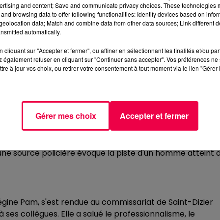
AU DRAME
ertising and content; Save and communicate privacy choices. These technologies
and browsing data to offer following functionalities: Identify devices based on infor
'Alsace-Lorraine pour un homme en train de jeter des
eolocation data; Match and combine data from other data sources; Link different de
ont pris pour cibles par l'individu, armé d'un couteau. L'un
nsmitted automatically.
son pronostic vital n'est pas engagé. Face à un assaillant q
cliquant sur "Accepter et fermer", ou affiner en sélectionnant les finalités et/ou pa
arme à feu. C'est finalement l'arrivée d'un second équipa
 également refuser en cliquant sur "Continuer sans accepter". Vos préférences ne 
l'interpellation du suspect, lui aussi hospitalisé. Ses deux
tre à jour vos choix, ou retirer votre consentement à tout moment via le lien "Gérer 
t.
Gérer mes choix
Accepter et fermer
evallois, a confirmé l'ouverture d'une enquête pour
l'autorité publique avec arme
. Les enquêteurs de
mental de la police. À ce stade, il n'est pas établi si
u'une source policière évoque la piste d'un homme atteint 
égine Pam, s'est rendue au commissariat de Saint-Dizier
 ses collègues. Elle a salué le professionnalisme, le