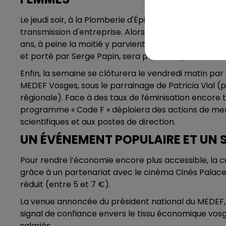
Le jeudi soir, à la Plomberie d'Épinal et en partenari
transmission d'entreprise. Alors que 500 000 struct
ans, à peine la moitié y parvient aujourd'hui par m
et porté par Serge Papin, sera présenté pour sécuris
Enfin, la semaine se clôturera le vendredi matin par
MEDEF Vosges, sous le parrainage de Patricia Vial (p
régionale). Face à des taux de féminisation encore tr
programme « Code F » déploiera des actions de men
scientifiques et aux postes de direction.
UN ÉVÉNEMENT POPULAIRE ET UN 
Pour rendre l’économie encore plus accessible, la cu
grâce à un partenariat avec le cinéma Cinés Palace 
réduit (entre 5 et 7 €).
La venue annoncée du président national du MEDEF,
signal de confiance envers le tissu économique vos
salariés.