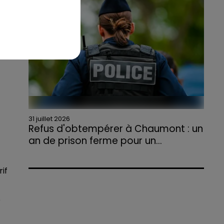
agriculteurs volontaires pour venir en aide...
t
31 juillet 2026
Refus d'obtempérer à Chaumont : un
an de prison ferme pour un...
Le tribunal a également prononcé
l'annulation de son permis et la confiscation
if
de son véhicule.
e