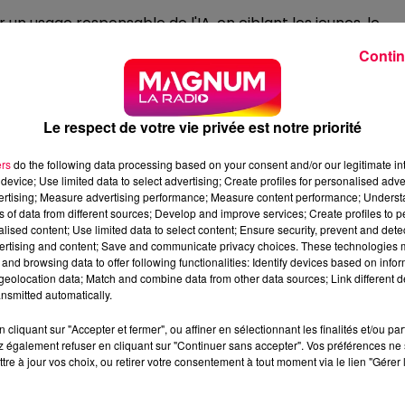
usage responsable de l'IA, en ciblant les jeunes, le
aux risques environnementaux et sociétaux. Pour ouvrir ce
Contin
aux cadres de participer à titre personnel, même si leur
GE DES PROGRAMMES ÉLECTORAUX
Le respect de votre vie privée est notre priorité
conomique en présence de l'économiste Anthony Benhamo
ers
do the following data processing based on your consent and/or our legitimate int
tratégie et de la géoéconomie pour expliquer comment
device; Use limited data to select advertising; Create profiles for personalised adver
vertising; Measure advertising performance; Measure content performance; Unders
ndiales.
ns of data from different sources; Develop and improve services; Create profiles to 
ion régionale avec le Grand Forum Régional (la
alised content; Use limited data to select content; Ensure security, prevent and detect
ertising and content; Save and communicate privacy choices. These technologies
 Après avoir réuni 700 personnes l’an dernier, ce rendez-
and browsing data to offer following functionalities: Identify devices based on infor
itique majeure de 2027.
eolocation data; Match and combine data from other data sources; Link different de
nsmitted automatically.
n va scruter chaque programme », explique Didier Lemaire. 
aits afin d'expliciter clairement les opportunités, les
cliquant sur "Accepter et fermer", ou affiner en sélectionnant les finalités et/ou pa
 également refuser en cliquant sur "Continuer sans accepter". Vos préférences ne 
que.
tre à jour vos choix, ou retirer votre consentement à tout moment via le lien "Gérer 
TRANSMISSIONS ET LA PLACE DES