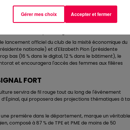
at avec la Société Générale, l'accent sera mis sur la
Gérer mes choix
Accepter et fermer
ures vont devoir changer de mains en France dans les dix
anque de préparation. Un plan national, soutenu localemen
er l'avenir des emplois vosgiens.
 le lancement officiel du club de la mixité économique du
résidente nationale) et d'Elizabeth Pion (présidente
op bas (16 % dans le digital, 12 % dans le bâtiment), le
torat et encouragera l'accès des femmes aux filières
SIGNAL FORT
lture servira de fil rouge tout au long de l'événement
d’Épinal, qui proposera des projections thématiques à tar
 une première dans le département, marque un véritabl
gien, composé à 87 % de TPE et PME de moins de 50