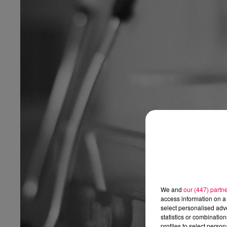
We and
our (447) partn
access information on a 
select personalised ad
statistics or combinatio
profiles to select person