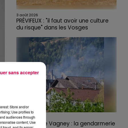
3 août 2026
PRÉVIFEUX : "il faut avoir une culture
du risque" dans les Vosges
uer sans accepter
erest: Store and/or
tising; Use profiles to
tand audiences through
3 août 2026
personalise content; Use
Incendie de Vagney : la gendarmerie
 fraud, and fix errors;