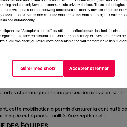
ertising and content; Save and communicate privacy choices. These technologies
and browsing data to offer following functionalities: Identify devices based on infor
eolocation data; Match and combine data from other data sources; Link different de
nsmitted automatically.
cliquant sur "Accepter et fermer", ou affiner en sélectionnant les finalités et/ou pa
 du territoire de l'Ouest vosgien. L'établissement a annonc
 également refuser en cliquant sur "Continuer sans accepter". Vos préférences ne 
 blanc mis en place pendant l'épisode de canicule qui a
tre à jour vos choix, ou retirer votre consentement à tout moment via le lien "Gérer 
 FACE À LA CHALEUR
Gérer mes choix
Accepter et fermer
rmettant aux établissements de santé de réorganiser
aire face à un afflux de patients ou à une situation
fortes chaleurs qui ont marqué ces derniers jours sur le
nt, cette mobilisation a permis d'assurer la continuité d
 long de cet épisode qualifié d'« exceptionnel ».
E DES ÉQUIPES