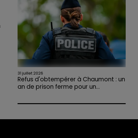
agriculteurs volontaires pour venir en aide...
s
31 juillet 2026
Refus d'obtempérer à Chaumont : un
an de prison ferme pour un...
Le tribunal a également prononcé
l'annulation de son permis et la confiscation
de son véhicule.