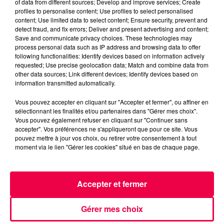
of data from different sources; Develop and improve services; Create
profiles to personalise content; Use profiles to select personalised
L'information judiciaire se poursuit. Si un suspect est
content; Use limited data to select content; Ensure security, prevent and
désormais dans le viseur de la justice, ses éventuels
detect fraud, and fix errors; Deliver and present advertising and content;
Save and communicate privacy choices. These technologies may
coauteurs et complices restent à identifier. Les
process personal data such as IP address and browsing data to offer
enquêteurs lancent un appel à témoins et invitent
following functionalities: Identify devices based on information actively
toute personne disposant d'informations utiles à les
requested; Use precise geolocation data; Match and combine data from
other data sources; Link different devices; Identify devices based on
contacter à l'adresse suivante :
dnpj-
information transmitted automatically.
temoinsfourgon2007@interieur.gouv.fr
Vous pouvez accepter en cliquant sur "Accepter et fermer", ou affiner en
19 ans après les faits, la justice avance. Lentement,
sélectionnant les finalités et/ou partenaires dans "Gérer mes choix".
mais sûrement.
Vous pouvez également refuser en cliquant sur "Continuer sans
accepter". Vos préférences ne s'appliqueront que pour ce site. Vous
DERNIÈRES INFOS
pouvez mettre à jour vos choix, ou retirer votre consentement à tout
moment via le lien "Gérer les cookies" situé en bas de chaque page.
Accepter et fermer
Gérer mes choix