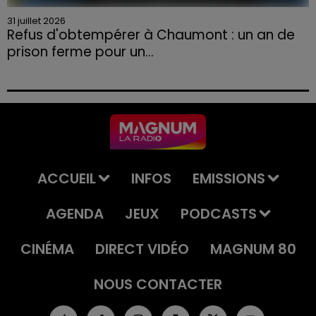
31 juillet 2026
Refus d'obtempérer à Chaumont : un an de
prison ferme pour un...
Le tribunal a également prononcé l'annulation de son
permis et la confiscation de son véhicule.
ACCUEIL
INFOS
EMISSIONS
AGENDA
JEUX
PODCASTS
CINÉMA
DIRECT VIDÉO
MAGNUM 80
NOUS CONTACTER