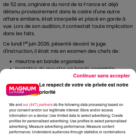
de 52 ans, originaire du nord de la France et déjà
détenu provisoirement dans le cadre d'une autre
affaire similaire, était interpellé et placé en garde à
vue. Lors de son audition, il contestait toute implication
dans les faits.
er
Ce lundi 1
juin 2026, pésenté devant le juge
d'instruction, il était mis en examen des chefs de :
meurtre en bande organisée
tentative de meurtre en bande organisée
Continuer sans accepter
tentative de vol en bande organisée avec arme
vol en bande organisée
Le respect de votre vie privée est notre
participation à une association de malfaiteurs en
priorité
vue de la commission d'un crime
We and
our (447) partners
do the following data processing based on
À l'issue de cette comparution, il était placé en
your consent and/or our legitimate interest: Store and/or access
détention provisoire.
information on a device; Use limited data to select advertising; Create
profiles for personalised advertising; Use profiles to select personalised
LES COAUTEURS TOUJOURS
advertising; Measure advertising performance; Measure content
RECHERCHÉS
performance; Understand audiences through statistics or combinations