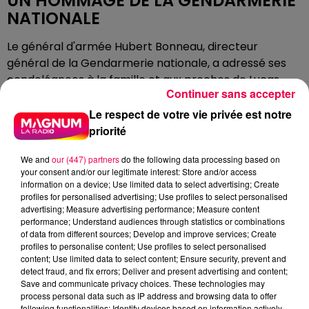
UN HOMMAGE DE LA GENDARMERIE
NATIONALE
Le général d'armée Hubert Bonneau, directeur
général de la Gendarmerie nationale, a adressé ses
condoléances à la famille et aux proches de Lucas
Continuer sans accepter
Voignier, ainsi qu'à l'ensemble de ses camarades.
L'institution tout entière s'associe à ce deuil.
Le respect de votre vie privée est notre
priorité
UN RAPPEL DOULOUREUX DES
RISQUES DU MÉTIER
We and
our (447) partners
do the following data processing based on
your consent and/or our legitimate interest: Store and/or access
Ce drame intervient un peu plus d'un mois après la
information on a device; Use limited data to select advertising; Create
profiles for personalised advertising; Use profiles to select personalised
mort d'un autre agent des forces de l'ordre dans la
advertising; Measure advertising performance; Measure content
région. Le 25 mars dernier, un policier de la CRS
performance; Understand audiences through statistics or combinations
autoroutière de Champigneulles avait perdu la vie
of data from different sources; Develop and improve services; Create
profiles to personalise content; Use profiles to select personalised
après avoir heurté une flèche de signalisation sur l'A33,
content; Use limited data to select content; Ensure security, prevent and
à hauteur de Laxou. Il avait 50 ans et était père de
detect fraud, and fix errors; Deliver and present advertising and content;
famille. Le ministre de l'Intérieur, Laurent Nunez, s'était
Save and communicate privacy choices. These technologies may
process personal data such as IP address and browsing data to offer
déplacé à Nancy pour lui rendre un hommage
following functionalities: Identify devices based on information actively