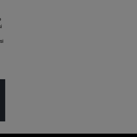
e
i
si