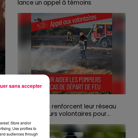
lance un appel à témoins
Le feu, parti d'une haie avant de se propager
au quartier résidentiel, avait détruit deux
habitations et contraint à l'évacuation d'une
centaine de personnes.
uer sans accepter
31 juillet 2026
Les Vosges renforcent leur réseau
d'agriculteurs volontaires pour...
Face à la sécheresse et aux risques de
erest: Store and/or
départs de feu, la Chambre d'agriculture
tising; Use profiles to
tand audiences through
des Vosges a lancé un appel aux