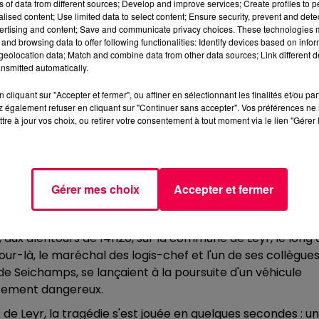
 CASERNE DE GENDARMERIE
ns of data from different sources; Develop and improve services; Create profiles to 
alised content; Use limited data to select content; Ensure security, prevent and detect
ertising and content; Save and communicate privacy choices. These technologies
e de Nancy, rue du Général Balfourier, accueillera la
and browsing data to offer following functionalities: Identify devices based on infor
chef Lucas Voignier. Le ministre de l'Intérieur, Laurent
eolocation data; Match and combine data from other data sources; Link different de
ncer l'éloge funèbre du militaire disparu.
nsmitted automatically.
amille, en présence de ses camarades de la brigade
cliquant sur "Accepter et fermer", ou affiner en sélectionnant les finalités et/ou pa
armerie nationale et des autorités civiles et militaires 
 également refuser en cliquant sur "Continuer sans accepter". Vos préférences ne 
tre à jour vos choix, ou retirer votre consentement à tout moment via le lien "Gérer 
suivis d'une revue des troupes. Le cercueil entrera dans 
ant l'éloge funèbre du ministre, la remise de la distinctio
Gérer mes choix
Accepter et fermer
R UN CHAUFFARD
r, aux alentours de 14h20, sur la commune de Leyr, le long 
r-là, le maréchal des logis-chef et l'un de ses collègues
e Seichamps, se lançaient à la poursuite d'un véhicule
sement dangereux.
e de Leyr, la tragédie s'est jouée en quelques secondes : un