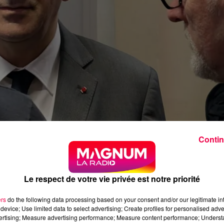
Contin
acé en janvier dernier à Remiremont - Image d'archives.
Le respect de votre vie privée est notre priorité
une nouvelle fois à Nancy pour présider une cérémonie
ers
do the following data processing based on your consent and/or our legitimate int
device; Use limited data to select advertising; Create profiles for personalised adver
vertising; Measure advertising performance; Measure content performance; Unders