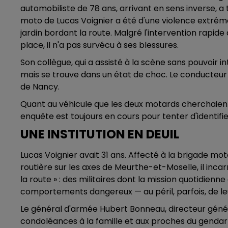
automobiliste de 78 ans, arrivant en sens inverse, 
moto de Lucas Voignier a été d'une violence extrême
jardin bordant la route. Malgré l'intervention rapid
place, il n'a pas survécu à ses blessures.
Son collègue, qui a assisté à la scène sans pouvoir i
mais se trouve dans un état de choc. Le conducteur i
de Nancy.
Quant au véhicule que les deux motards cherchaient 
enquête est toujours en cours pour tenter d'identifi
UNE INSTITUTION EN DEUIL
Lucas Voignier avait 31 ans. Affecté à la brigade mo
routière sur les axes de Meurthe-et-Moselle, il inca
la route » : des militaires dont la mission quotidie
comportements dangereux — au péril, parfois, de leu
Le général d'armée Hubert Bonneau, directeur génér
condoléances à la famille et aux proches du gendar