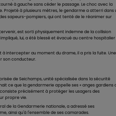
a tourné à gauche sans céder le passage. Le choc avec la
. Projeté à plusieurs mètres, le gendarme a atterri dans 
e des sapeurs-pompiers, qui ont tenté de le réanimer sur
ntervenir, est sorti physiquement indemne de la collision
mpliqué, lui, a été blessé et évacué au centre hospitalier
à intercepter au moment du drame, il a pris la fuite. Une
er son conducteur.
torisée de Seichamps, unité spécialisée dans la sécurité
rnait ce que la gendarmerie appelle ses « anges gardiens 
nne consiste précisément à protéger les usagers des
r propre vie.
al de la Gendarmerie nationale, a adressé ses
me, ainsi qu'à l'ensemble de ses camarades.