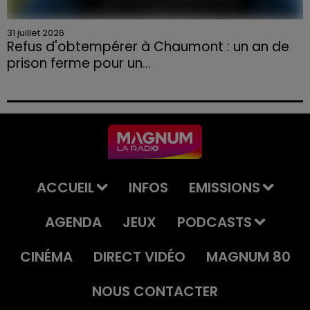
31 juillet 2026
Refus d'obtempérer à Chaumont : un an de
prison ferme pour un...
Le tribunal a également prononcé l'annulation de son
permis et la confiscation de son véhicule.
ACCUEIL
INFOS
EMISSIONS
AGENDA
JEUX
PODCASTS
CINÉMA
DIRECT VIDÉO
MAGNUM 80
NOUS CONTACTER