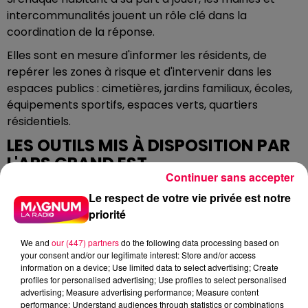
intercommunalités jouent un rôle clé dans la
coordination de la réponse.
Elles sont en mesure d'informer les résidents, de
repérer les zones à risque et d'intervenir dans les
espaces publics : cimetières, jardins familiaux, écoles,
équipements sportifs, espaces verts, quartiers
résidentiels.
LES OUTILS MIS À DISPOSITION PAR
L'ARS GRAND EST
Continuer sans accepter
La région Grand Est met plusieurs outils à disposition
Le respect de votre vie privée est notre
pour informer les populations :
priorité
Affiches et dépliants prêts à diffuser ;
We and
our (447) partners
do the following data processing based on
Visuels adaptés aux réseaux sociaux ;
your consent and/or our legitimate interest: Store and/or access
Vidéos pédagogiques ;
information on a device; Use limited data to select advertising; Create
Supports pour bulletins municipaux et espaces
profiles for personalised advertising; Use profiles to select personalised
advertising; Measure advertising performance; Measure content
d'accueil.
performance; Understand audiences through statistics or combinations