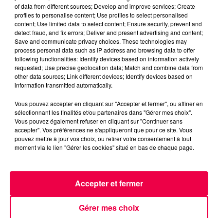
of data from different sources; Develop and improve services; Create
Ces ressources sont conçues pour une diffusion
profiles to personalise content; Use profiles to select personalised
immédiate, sur les sites internet des collectivités, les
content; Use limited data to select content; Ensure security, prevent and
panneaux d'affichage, lors d'événements locaux.
detect fraud, and fix errors; Deliver and present advertising and content;
Save and communicate privacy choices. These technologies may
L'ARS Grand Est invite toutes les structures
process personal data such as IP address and browsing data to offer
following functionalities: Identify devices based on information actively
concernées à se les approprier sans délai, avant que
requested; Use precise geolocation data; Match and combine data from
la saison estivale n'installe pleinement le moustique
other data sources; Link different devices; Identify devices based on
tigre dans ses quartiers habituels.
information transmitted automatically.
Toutes les informations sont à retrouver sur le site de
Vous pouvez accepter en cliquant sur "Accepter et fermer", ou affiner en
l'ARS Grand Est en cliquant ici :
le site de l'Agence
sélectionnant les finalités et/ou partenaires dans "Gérer mes choix".
Vous pouvez également refuser en cliquant sur "Continuer sans
Régionale de Santé Grand Est.
accepter". Vos préférences ne s'appliqueront que pour ce site. Vous
DERNIÈRES INFOS
pouvez mettre à jour vos choix, ou retirer votre consentement à tout
moment via le lien "Gérer les cookies" situé en bas de chaque page.
Accepter et fermer
Gérer mes choix