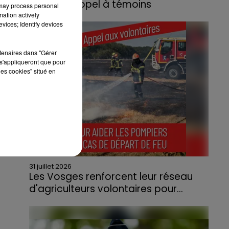
lance un appel à témoins
 may process personal
mation actively
Le feu, parti d'une haie avant de se propager
vices; Identify devices
au quartier résidentiel, avait détruit deux
habitations et contraint à l'évacuation d'une
rtenaires dans "Gérer
centaine de personnes.
s'appliqueront que pour
les cookies" situé en
31 juillet 2026
Les Vosges renforcent leur réseau
d'agriculteurs volontaires pour...
Face à la sécheresse et aux risques de
départs de feu, la Chambre d'agriculture
des Vosges a lancé un appel aux