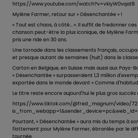
https://www.youtube.com/watch?v=vkiyW0vqat8
Mylène Farmer, retour sur « Désenchantée » !
« Tout est chaos, à côté... ». Il suffit de fredonner
chanson peut-être la plus iconique, de Mylène Farmer
pris une ride en 30 ans.
Une tornade dans les classements français, occupa
et presque autant de semaines (huit) dans le classem
Carton en Belgique, en Suisse mais aussi aux Pays-B
« Désenchantée » surpasseraient 1,3 million d'exempla
exportée dans le monde devant « Comme d'habitude
Le titre reste encore aujourd'hui le plus gros succè
https://www.tiktok.com/@fred_magnum/video/7
is_from_webapp=1&sender_device=pc&web_id=7
Pourtant, « Désenchantée » aura mis du temps à sorti
flottement pour Mylène Farmer, ébranlée par le diffi
tournée.