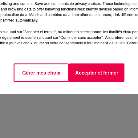
ertising and content; Save and communicate privacy choices. These technologies
and browsing data to offer following functionalities: Identify devices based on infor
eolocation data; Match and combine data from other data sources; Link different de
nsmitted automatically.
cliquant sur "Accepter et fermer", ou affiner en sélectionnant les finalités et/ou pa
 également refuser en cliquant sur "Continuer sans accepter". Vos préférences ne 
tre à jour vos choix, ou retirer votre consentement à tout moment via le lien "Gérer 
Gérer mes choix
Accepter et fermer