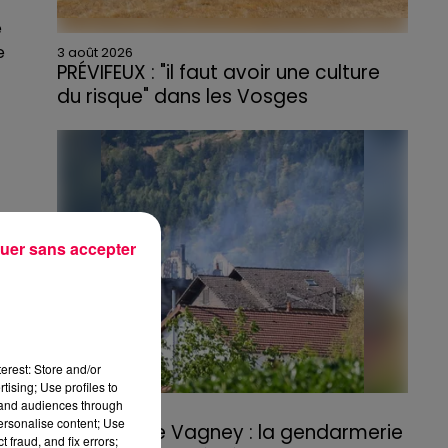
e
e
3 août 2026
PRÉVIFEUX : "il faut avoir une culture
du risque" dans les Vosges
uer sans accepter
erest: Store and/or
tising; Use profiles to
tand audiences through
3 août 2026
personalise content; Use
Incendie de Vagney : la gendarmerie
 fraud, and fix errors;