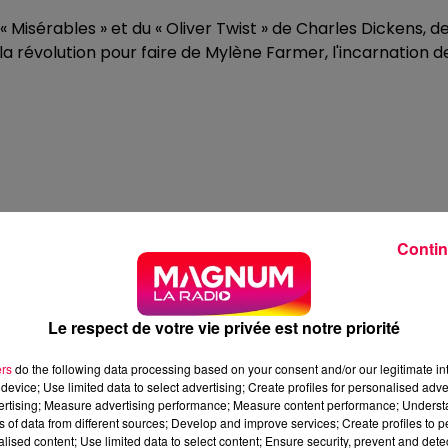
 « Misérables » et du « Oliver Twist » de Charles Dickens, d
la révolution pour faire de Mylène Farmer, l'incarnation d
Contin
Le respect de votre vie privée est notre priorité
ers
do the following data processing based on your consent and/or our legitimate int
device; Use limited data to select advertising; Create profiles for personalised adver
vertising; Measure advertising performance; Measure content performance; Unders
ns of data from different sources; Develop and improve services; Create profiles to 
alised content; Use limited data to select content; Ensure security, prevent and detect