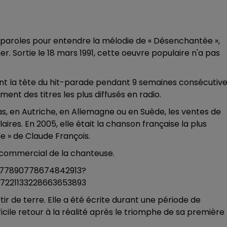
 ces paroles pour entendre la mélodie de « Désenchantée »,
. Sortie le 18 mars 1991, cette oeuvre populaire n'a pas
nt la tête du hit-parade pendant 9 semaines consécutiv
ent des titres les plus diffusés en radio.
as, en Autriche, en Allemagne ou en Suède, les ventes de
ires. En 2005, elle était la chanson française la plus
 » de Claude François.
s commercial de la chanteuse.
277890778674842913?
221133228663653893
r de terre. Elle a été écrite durant une période de
cile retour à la réalité après le triomphe de sa première