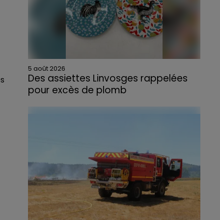
5 août 2026
Des assiettes Linvosges rappelées
es
pour excès de plomb
Du plomb a été détecté dans deux assiettes
en céramique vendues entre 2020 et 2022
par Linvosges.