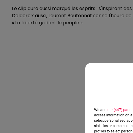
Le clip aura aussi marqué les esprits : s'inspirant des
Delacroix aussi, Laurent Boutonnat sonne l'heure de 
« La Liberté guidant le peuple ».
We and
our (447) partn
access information on a 
select personalised ad
statistics or combinatio
profiles to select person