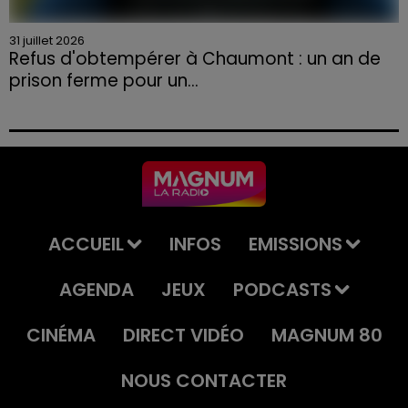
31 juillet 2026
Refus d'obtempérer à Chaumont : un an de
prison ferme pour un...
Le tribunal a également prononcé l'annulation de son
permis et la confiscation de son véhicule.
ACCUEIL
INFOS
EMISSIONS
AGENDA
JEUX
PODCASTS
CINÉMA
DIRECT VIDÉO
MAGNUM 80
NOUS CONTACTER