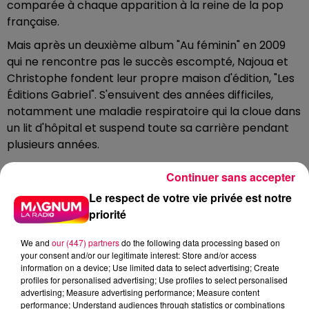
comparée à chaque apparition à la reine de la pop
française.
Mais après un deuxième album "Au féminin" en 2009
qui ne rencontre pas le succès escompté, Najoua et
Christophe fondent leur propre maison d'édition, "Les
Éditions Gabriel". S'ensuivent des années difficiles,
notamment une maladie respiratoire qui la cloue dans
un lit d'hôpital et suspend toute sa carrière pendant
plusieurs années.
Aujourd'hui, à 43 ans, Najoua Belyzel est de retour !
Continuer sans accepter
Après avoir sorti un album hommage à Marie Laforêt
Le respect de votre vie privée est notre
"Éternelle" en 2021, elle revient en force en 2024 avec
priorité
"Schizophonia", son quatrième album original sorti le 8
novembre 2024. Un véritable album-concept qui rend
We and
our (447) partners
do the following data processing based on
hommage aux tubes des quatre dernières décennies
your consent and/or our legitimate interest: Store and/or access
avec une synth-pop années 80 mêlée
information on a device; Use limited data to select advertising; Create
profiles for personalised advertising; Use profiles to select personalised
d'arrangements électro.
advertising; Measure advertising performance; Measure content
performance; Understand audiences through statistics or combinations
La voix envoûtante qui avait marqué toute une