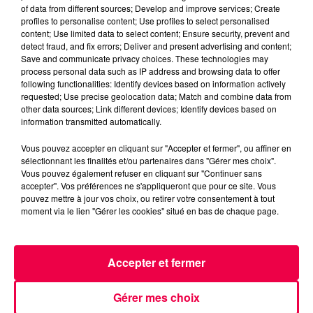
of data from different sources; Develop and improve services; Create
génération continue de faire vibrer ses fans !
profiles to personalise content; Use profiles to select personalised
content; Use limited data to select content; Ensure security, prevent and
detect fraud, and fix errors; Deliver and present advertising and content;
Save and communicate privacy choices. These technologies may
Cet élément est masqué compte-tenu du refus
process personal data such as IP address and browsing data to offer
du dépôt de cookies que vous avez exprimé. Si
following functionalities: Identify devices based on information actively
requested; Use precise geolocation data; Match and combine data from
vous souhaitez l'afficher, merci de nous donner
other data sources; Link different devices; Identify devices based on
votre accord en cliquant sur le bouton ci-
information transmitted automatically.
dessous.
Vous pouvez accepter en cliquant sur "Accepter et fermer", ou affiner en
sélectionnant les finalités et/ou partenaires dans "Gérer mes choix".
Afficher l'élément
Vous pouvez également refuser en cliquant sur "Continuer sans
accepter". Vos préférences ne s'appliqueront que pour ce site. Vous
DERNIÈRES INFOS
pouvez mettre à jour vos choix, ou retirer votre consentement à tout
moment via le lien "Gérer les cookies" situé en bas de chaque page.
Accepter et fermer
Gérer mes choix