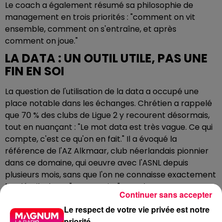
Le coach a également résumé sa philosophie de
management en trois priorités : "comment on vit
ensemble, comment on s'entraîne, et après
comment on joue."
LA DATA : UN OUTIL UTILE, PAS UNE
FIN EN SOI
La question de l'utilisation de la data a occupé une
place notable dans les échanges. Chrétien a rappelé
que 70 % des clubs de Ligue 2 y recourent désormais,
tout en nuançant : "Le mot data est très vague. Ce qui
compte, c'est ce qu'on en fait." Il a évoqué la
référence de l'AZ Alkmaar, club néerlandais pionnier
dans ce domaine, qui oeuvre avec l'ASNL depuis
plusieurs mois, sans que l'on ne connaisse exactement
les détails de ce "partenariat". Tanchot, pour sa part, a
Continuer sans accepter
insisté sur la complémentarité entre données
Le respect de votre vie privée est notre
analytiques et regard humain : "On reste des hommes
priorité