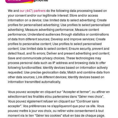
de terrain. L'aspect humain est tout aussi important."
MERCATO : LE CHANTIER EST
We and
our (447) partners
do the following data processing based on
OUVERT
your consent and/or our legitimate interest: Store and/or access
information on a device; Use limited data to select advertising; Create
profiles for personalised advertising; Use profiles to select personalised
Sur le recrutement, Chrétien a détaillé les premières
advertising; Measure advertising performance; Measure content
orientations. Le noyau de joueurs ayant vécu
performance; Understand audiences through statistics or combinations
l'accession et le maintien constitue la base de travail.
of data from different sources; Develop and improve services; Create
profiles to personalise content; Use profiles to select personalised
Des ajustements sont attendus : certains contrats
content; Use limited data to select content; Ensure security, prevent and
arrivent à terme, et des profils spécifiques sont
detect fraud, and fix errors; Deliver and present advertising and content;
recherchés. Adrien Julloux et Cazim Suljic ont
Save and communicate privacy choices. These technologies may
process personal data such as IP address and browsing data to offer
notamment quitté l'ASNL pour Amiens : ils étaient tous
following functionalities: Identify devices based on information actively
deux en fin de contrat. Le poste de latéral gauche a
requested; Use precise geolocation data; Match and combine data from
été identifié comme une priorité absolue, Nancy
other data sources; Link different devices; Identify devices based on
information transmitted automatically.
n'ayant plus personne sous contrat à ce poste. Le
club travaille également à réduire un effectif jugé trop
Vous pouvez accepter en cliquant sur "Accepter et fermer", ou affiner en
large la saison passée.
sélectionnant les finalités et/ou partenaires dans "Gérer mes choix".
Vous pouvez également refuser en cliquant sur "Continuer sans
La reprise de l'entraînment est fixée au 22 juin, avec un
accepter". Vos préférences ne s'appliqueront que pour ce site. Vous
pouvez mettre à jour vos choix, ou retirer votre consentement à tout
stage prévu à Vittel et cinq à six matchs de
moment via le lien "Gérer les cookies" situé en bas de chaque page.