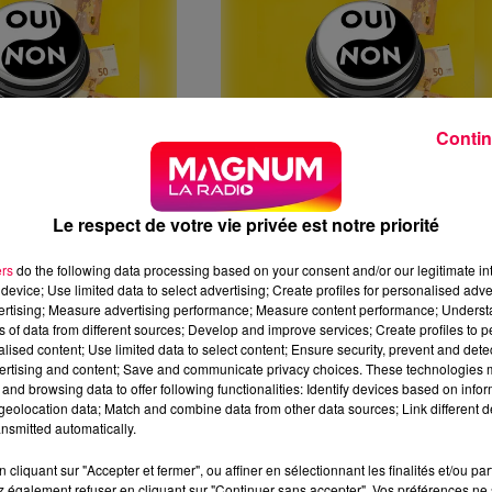
N AVEC CINDY DE
OUI OU NON AVEC LORRAI
Contin
URT (8/04)
D'ESSEY LES EAUX (8/03)
Le respect de votre vie privée est notre priorité
ers
do the following data processing based on your consent and/or our legitimate int
device; Use limited data to select advertising; Create profiles for personalised adver
vertising; Measure advertising performance; Measure content performance; Unders
ns of data from different sources; Develop and improve services; Create profiles to 
alised content; Use limited data to select content; Ensure security, prevent and detect
ertising and content; Save and communicate privacy choices. These technologies
and browsing data to offer following functionalities: Identify devices based on infor
eolocation data; Match and combine data from other data sources; Link different de
nsmitted automatically.
N AVEC CÉSARINE
OUI OU NON AVEC
cliquant sur "Accepter et fermer", ou affiner en sélectionnant les finalités et/ou pa
LES VOSGES
SANDRINE DE CHARMES
 également refuser en cliquant sur "Continuer sans accepter". Vos préférences ne 