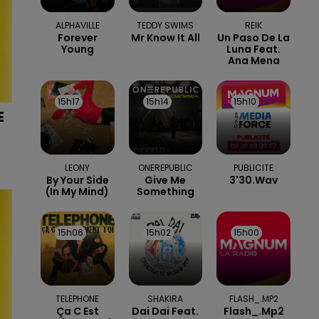
ALPHAVILLE
TEDDY SWIMS
REIK
Forever
Mr Know It All
Un Paso De La
Young
Luna Feat.
Ana Mena
15h17
15h17
15h14
15h14
15h10
15h10
E
LEONY
ONEREPUBLIC
PUBLICITE
By Your Side
Give Me
3'30.wav
(in My Mind)
Something
15h06
15h06
15h02
15h02
15h00
15h00
TELEPHONE
SHAKIRA
FLASH_.MP2
Ça C Est
Dai Dai Feat.
Flash_.mp2