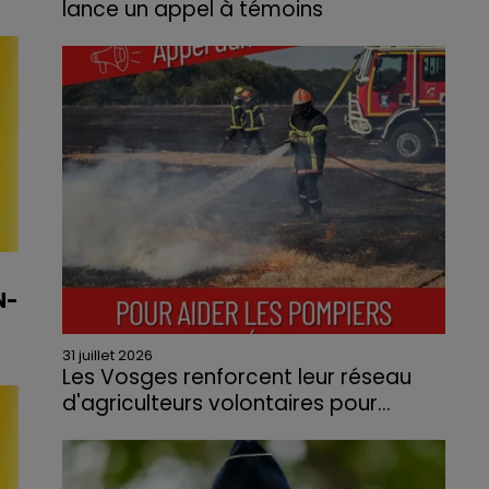
lance un appel à témoins
Le feu, parti d'une haie avant de se propager
au quartier résidentiel, avait détruit deux
habitations et contraint à l'évacuation d'une
centaine de personnes.
N-
31 juillet 2026
Les Vosges renforcent leur réseau
d'agriculteurs volontaires pour...
Face à la sécheresse et aux risques de
départs de feu, la Chambre d'agriculture
des Vosges a lancé un appel aux