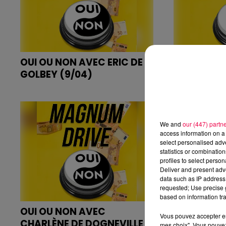
OUI OU NON AVEC ERIC DE
OUI OU NO
GOLBEY (9/04)
VALFROICO
We and
our (447) partn
access information on a 
select personalised ad
statistics or combinatio
profiles to select person
Deliver and present adv
data such as IP address 
requested; Use precise g
based on information tra
OUI OU NON AVEC
OUI OU NO
Vous pouvez accepter en 
CHARLÈNE DE DOGNEVILLE
DE THAON 
mes choix". Vous pouvez