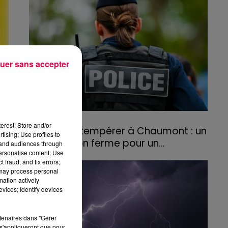
agriculteurs volontaires pour venir en aide...
NE
uer sans accepter
31 juillet 2026
erest: Store and/or
Refus d'obtempérer à Chaumont : un
tising; Use profiles to
an de prison ferme pour un...
tand audiences through
personalise content; Use
Le tribunal a également prononcé
 fraud, and fix errors;
l'annulation de son permis et la confiscation
 may process personal
de son véhicule.
mation actively
vices; Identify devices
rtenaires dans "Gérer
s'appliqueront que pour