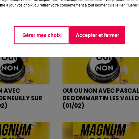
(5/03)
tre à jour vos choix, ou retirer votre consentement à tout moment via le lien "Gérer 
Gérer mes choix
Accepter et fermer
N AVEC
OUI OU NON AVEC PASCA
DE NEUILLY SUR
DE DOMMARTIN LES VALLO
02)
(01/02)