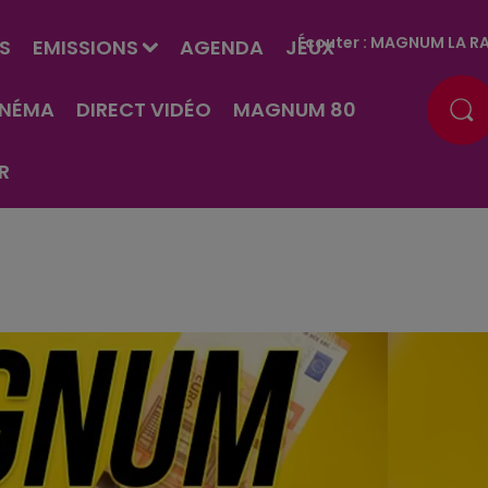
Écouter :
MAGNUM LA RA
S
EMISSIONS
AGENDA
JEUX
INÉMA
DIRECT VIDÉO
MAGNUM 80
R