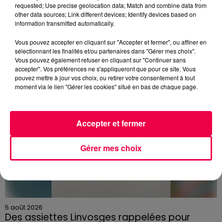
requested; Use precise geolocation data; Match and combine data from
DERNIÈRES INFOS
other data sources; Link different devices; Identify devices based on
information transmitted automatically.
Vous pouvez accepter en cliquant sur "Accepter et fermer", ou affiner en
sélectionnant les finalités et/ou partenaires dans "Gérer mes choix".
Vous pouvez également refuser en cliquant sur "Continuer sans
accepter". Vos préférences ne s'appliqueront que pour ce site. Vous
pouvez mettre à jour vos choix, ou retirer votre consentement à tout
moment via le lien "Gérer les cookies" situé en bas de chaque page.
Accepter et fermer
Gérer mes choix
5 août 2026
Des assiettes Linvosges rappelées pour