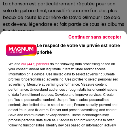
La chanson est particulièrement réputée pour son
solo de guitare final, considéré comme l'un des plus
beaux de toute la carrière de David Gilmour ! Ce solo
est devenu légendaire et fait partie de tous les albums
live du groupe.
Continuer sans accepter
Pink Floyd a vendu plus de 250 millions d'albums dans
Le respect de votre vie privée est notre
le monde, et "High Hopes" demeure l'un des
priorité
testaments les plus émouvants de ce groupe
légendaire.
We and
our (447) partners
do the following data processing based on
your consent and/or our legitimate interest: Store and/or access
information on a device; Use limited data to select advertising; Create
profiles for personalised advertising; Use profiles to select personalised
Cet élément est masqué compte-tenu du refus
advertising; Measure advertising performance; Measure content
du dépôt de cookies que vous avez exprimé. Si
performance; Understand audiences through statistics or combinations
of data from different sources; Develop and improve services; Create
vous souhaitez l'afficher, merci de nous donner
profiles to personalise content; Use profiles to select personalised
votre accord en cliquant sur le bouton ci-
content; Use limited data to select content; Ensure security, prevent and
dessous.
detect fraud, and fix errors; Deliver and present advertising and content;
Save and communicate privacy choices. These technologies may
process personal data such as IP address and browsing data to offer
Afficher l'élément
following functionalities: Identify devices based on information actively