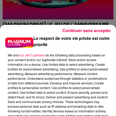
(MAGNUM DRIVE) LE JEU DE L'ANNIVERSAIRE
DU MERCREDI 24 JUIN
Continuer sans accepter
(MAGNUM DRIVE) Le jeu de l'anniversaire du Mercredi
Le respect de votre vie privée est notre
24 Juin
priorité
We and
our (447) partners
do the following data processing based on
your consent and/or our legitimate interest: Store and/or access
information on a device; Use limited data to select advertising; Create
profiles for personalised advertising; Use profiles to select personalised
advertising; Measure advertising performance; Measure content
performance; Understand audiences through statistics or combinations
of data from different sources; Develop and improve services; Create
profiles to personalise content; Use profiles to select personalised
content; Use limited data to select content; Ensure security, prevent and
detect fraud, and fix errors; Deliver and present advertising and content;
Save and communicate privacy choices. These technologies may
process personal data such as IP address and browsing data to offer
following functionalities: Identify devices based on information actively
requested; Use precise geolocation data; Match and combine data from