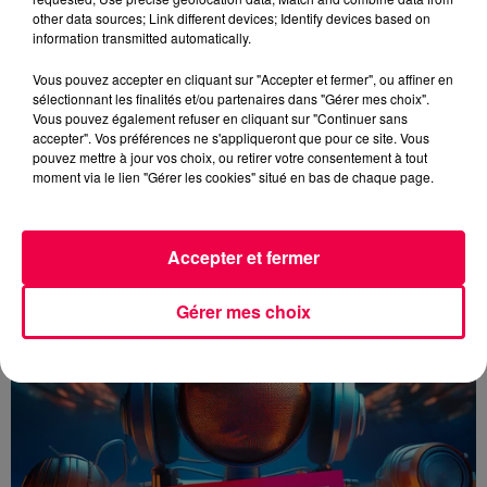
other data sources; Link different devices; Identify devices based on
information transmitted automatically.
Vous pouvez accepter en cliquant sur "Accepter et fermer", ou affiner en
sélectionnant les finalités et/ou partenaires dans "Gérer mes choix".
Vous pouvez également refuser en cliquant sur "Continuer sans
accepter". Vos préférences ne s'appliqueront que pour ce site. Vous
UN JOUR UNE CHANSON #788
pouvez mettre à jour vos choix, ou retirer votre consentement à tout
moment via le lien "Gérer les cookies" situé en bas de chaque page.
EXTREME - MORE THAN WORDS
Accepter et fermer
Gérer mes choix