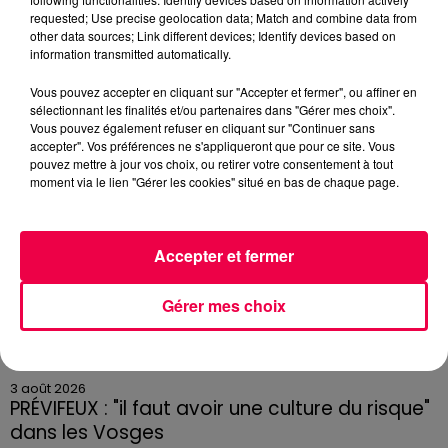
Des assiettes Linvosges rappelées pour
requested; Use precise geolocation data; Match and combine data from
excès de plomb
other data sources; Link different devices; Identify devices based on
Du plomb a été détecté dans deux assiettes en
information transmitted automatically.
céramique vendues entre 2020 et 2022 par Linvosges.
Vous pouvez accepter en cliquant sur "Accepter et fermer", ou affiner en
sélectionnant les finalités et/ou partenaires dans "Gérer mes choix".
Vous pouvez également refuser en cliquant sur "Continuer sans
accepter". Vos préférences ne s'appliqueront que pour ce site. Vous
pouvez mettre à jour vos choix, ou retirer votre consentement à tout
moment via le lien "Gérer les cookies" situé en bas de chaque page.
Accepter et fermer
Gérer mes choix
3 août 2026
PRÉVIFEUX : "il faut avoir une culture du risque"
dans les Vosges