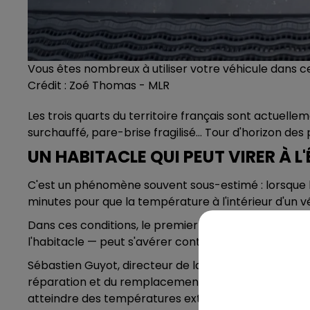
Vous êtes nombreux à utiliser votre véhicule dans 
Crédit :
Zoé Thomas - MLR
Les trois quarts du territoire français sont actuell
surchauffé, pare-brise fragilisé… Tour d'horizon des
UN HABITACLE QUI PEUT VIRER À L
C'est un phénomène souvent sous-estimé : lorsque le
minutes pour que la température à l'intérieur d'un vé
Dans ces conditions, le premier réflexe — allumer l
l'habitacle — peut s'avérer contre-productif, voire 
Sébastien Guyot, directeur de la communication et d
réparation et du remplacement de pare-brise, met en 
atteindre des températures extrêmement élevées. Si 