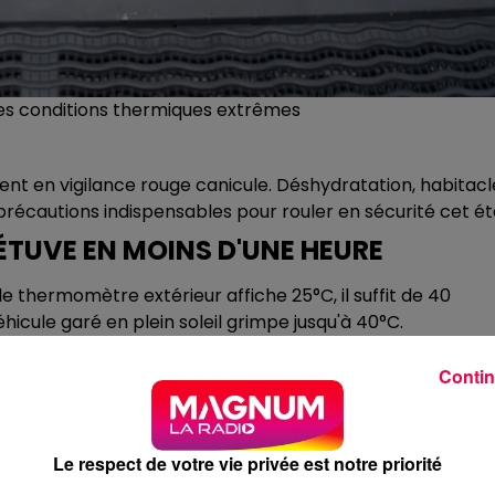
ces conditions thermiques extrêmes
ement en vigilance rouge canicule. Déshydratation, habitacl
 précautions indispensables pour rouler en sécurité cet ét
'ÉTUVE EN MOINS D'UNE HEURE
 thermomètre extérieur affiche 25°C, il suffit de 40
hicule garé en plein soleil grimpe jusqu'à 40°C.
a climatisation à pleine puissance dès qu'on monte dans
Contin
dangereux pour le véhicule.
u train marketing chez Carglass, spécialiste de la
garde : « Le pare-brise, laissé en plein soleil, peut
Le respect de votre vie privée est notre priorité
on envoie brutalement de l'air très froid sur ce vitrage