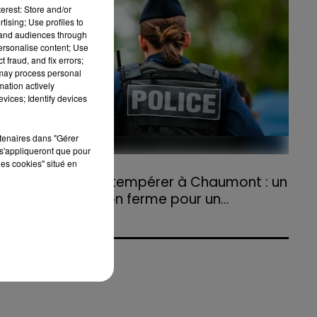
erest: Store and/or
agriculteurs volontaires pour venir en aide...
tising; Use profiles to
tand audiences through
personalise content; Use
re
 fraud, and fix errors;
 may process personal
mation actively
vices; Identify devices
du
rtenaires dans "Gérer
s'appliqueront que pour
les cookies" situé en
31 juillet 2026
Refus d'obtempérer à Chaumont : un
r
an de prison ferme pour un...
Le tribunal a également prononcé
l'annulation de son permis et la confiscation
de son véhicule.