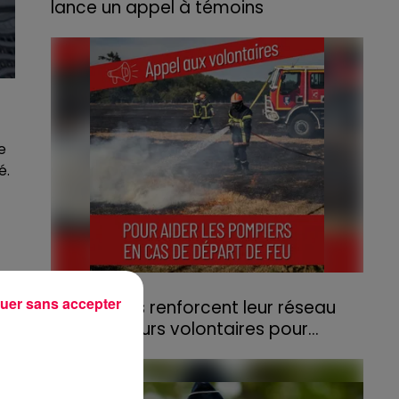
lance un appel à témoins
Le feu, parti d'une haie avant de se propager
au quartier résidentiel, avait détruit deux
habitations et contraint à l'évacuation d'une
centaine de personnes.
e
é.
31 juillet 2026
uer sans accepter
Les Vosges renforcent leur réseau
d'agriculteurs volontaires pour...
Face à la sécheresse et aux risques de
départs de feu, la Chambre d'agriculture
des Vosges a lancé un appel aux