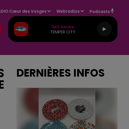
DIO Cœur des Vosges
Webradios
Podcasts
Self Aware
TEMPER CITY
S
DERNIÈRES INFOS
E