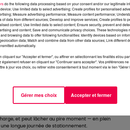
ers
do the following data processing based on your consent and/or our legitimate int
device; Use limited data to select advertising; Create profiles for personalised adver
DES COUPS DE CHAUD
vertising; Measure advertising performance; Measure content performance; Unders
ns of data from different sources; Develop and improve services; Create profiles to 
ême minime, même oublié —, ce choc thermique peut suffi
alised content; Use limited data to select content; Ensure security, prevent and detect
ertising and content; Save and communicate privacy choices. These technologies
différence n'est pas anodine : un impact se répare
and browsing data to offer following functionalities: Identify devices based on infor
anche, impose le remplacement complet du vitrage, une
eolocation data; Match and combine data from other data sources; Link different de
re un déchet supplémentaire, même si les professionnels 
nsmitted automatically.
cliquant sur "Accepter et fermer", ou affiner en sélectionnant les finalités et/ou pa
her la climatisation, aérer l'habitacle en ouvrant
 également refuser en cliquant sur "Continuer sans accepter". Vos préférences ne 
tre à jour vos choix, ou retirer votre consentement à tout moment via le lien "Gérer 
inutes. Et ne jamais dépasser 6°C d'écart entre la
Par ailleurs, si l'on dispose d'un pare-soleil, l'installer su
ution simple et efficace.
HECK-UP DE RIGUEUR
Gérer mes choix
Accepter et fermer
s passagers. Elle fragilise aussi les composants
ement vulnérable : soumise à de fortes températures, elle
harge, et peut lâcher au pire moment — en plein
s une longue journée de stationnement.