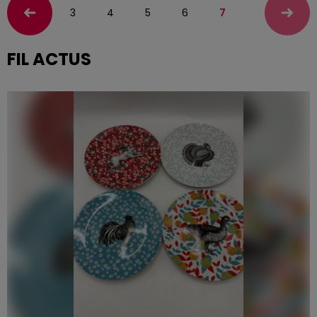
3
4
5
6
7
FIL ACTUS