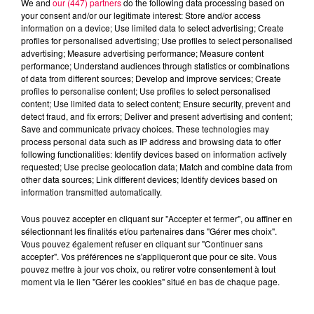
We and
our (447) partners
do the following data processing based on
your consent and/or our legitimate interest: Store and/or access
information on a device; Use limited data to select advertising; Create
profiles for personalised advertising; Use profiles to select personalised
advertising; Measure advertising performance; Measure content
performance; Understand audiences through statistics or combinations
of data from different sources; Develop and improve services; Create
QUIZZ TONIC AVEC PRESCILLIA DE
profiles to personalise content; Use profiles to select personalised
REMONCOURT (14/10)
content; Use limited data to select content; Ensure security, prevent and
detect fraud, and fix errors; Deliver and present advertising and content;
Save and communicate privacy choices. These technologies may
process personal data such as IP address and browsing data to offer
following functionalities: Identify devices based on information actively
requested; Use precise geolocation data; Match and combine data from
other data sources; Link different devices; Identify devices based on
information transmitted automatically.
Vous pouvez accepter en cliquant sur "Accepter et fermer", ou affiner en
sélectionnant les finalités et/ou partenaires dans "Gérer mes choix".
Vous pouvez également refuser en cliquant sur "Continuer sans
accepter". Vos préférences ne s'appliqueront que pour ce site. Vous
pouvez mettre à jour vos choix, ou retirer votre consentement à tout
moment via le lien "Gérer les cookies" situé en bas de chaque page.