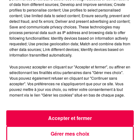
of data from different sources; Develop and improve services; Create
des victimes d'accidents graves de la circulation.
profiles to personalise content; Use profiles to select personalised
content; Use limited data to select content; Ensure security, prevent and
La clôture de cette journée de sensibilisation se
detect fraud, and fix errors; Deliver and present advertising and content;
déroulera à partir de 16 heures en présence de
Save and communicate privacy choices. These technologies may
Christophe Antoni, directeur de cabinet du préfet de
process personal data such as IP address and browsing data to offer
following functionalities: Identify devices based on information actively
Meurthe-et-Moselle et chef de projet sécurité
requested; Use precise geolocation data; Match and combine data from
routière dans le département.
other data sources; Link different devices; Identify devices based on
information transmitted automatically.
Une mobilisation collective qui illustre la volonté des
acteurs de la sécurité routière de renforcer la
Vous pouvez accepter en cliquant sur "Accepter et fermer", ou affiner en
prévention et d'encourager une pratique toujours plus
sélectionnant les finalités et/ou partenaires dans "Gérer mes choix".
Vous pouvez également refuser en cliquant sur "Continuer sans
responsable de la moto.
accepter". Vos préférences ne s'appliqueront que pour ce site. Vous
DERNIÈRES INFOS
pouvez mettre à jour vos choix, ou retirer votre consentement à tout
moment via le lien "Gérer les cookies" situé en bas de chaque page.
Accepter et fermer
Gérer mes choix