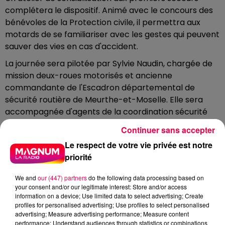
complétera le dispositif. Animé avec le concours des
bénévoles de la Protection civile, il permettra aux
motards de se familiariser avec les gestes qui peuvent
sauver des vies en cas d'accident.
La journée sera pilotée par Sylvie Naudin, chargée de
mission deux-roues motorisés et ancienne
commandante de l'Escadron départemental de
sécurité routière de Meurthe-et-Moselle. Elle sera
accompagnée d'agents de la coordination sécurité
routière et d'inspecteurs du permis de conduire.
Continuer sans accepter
UN ENJEU MAJEUR POUR LA
Le respect de votre vie privée est notre
SÉCURITÉ ROUTIÈRE
priorité
À travers cette initiative, les services de l'État
We and
our (447) partners
do the following data processing based on
entendent poursuivre leurs actions de prévention
your consent and/or our legitimate interest: Store and/or access
information on a device; Use limited data to select advertising; Create
auprès d'une catégorie d'usagers particulièrement
profiles for personalised advertising; Use profiles to select personalised
vulnérable. Chaque année, les conducteurs de deux-
advertising; Measure advertising performance; Measure content
roues motorisés représentent une part importante
performance; Understand audiences through statistics or combinations