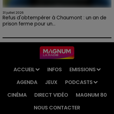
31 juillet 2026
Refus d'obtempérer à Chaumont : un an de
prison ferme pour un...
Le tribunal a également prononcé l'annulation de son
permis et la confiscation de son véhicule.
ACCUEIL
INFOS
EMISSIONS
AGENDA
JEUX
PODCASTS
CINÉMA
DIRECT VIDÉO
MAGNUM 80
NOUS CONTACTER