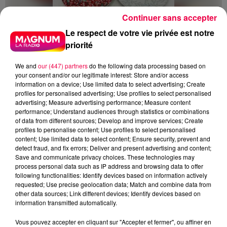
Continuer sans accepter
Le respect de votre vie privée est notre
priorité
We and
our (447) partners
do the following data processing based on
your consent and/or our legitimate interest: Store and/or access
information on a device; Use limited data to select advertising; Create
profiles for personalised advertising; Use profiles to select personalised
advertising; Measure advertising performance; Measure content
performance; Understand audiences through statistics or combinations
5 août 2026
of data from different sources; Develop and improve services; Create
Des assiettes Linvosges rappelées pour
profiles to personalise content; Use profiles to select personalised
excès de plomb
content; Use limited data to select content; Ensure security, prevent and
detect fraud, and fix errors; Deliver and present advertising and content;
Du plomb a été détecté dans deux assiettes en
Save and communicate privacy choices. These technologies may
céramique vendues entre 2020 et 2022 par Linvosges.
process personal data such as IP address and browsing data to offer
following functionalities: Identify devices based on information actively
requested; Use precise geolocation data; Match and combine data from
other data sources; Link different devices; Identify devices based on
information transmitted automatically.
Vous pouvez accepter en cliquant sur "Accepter et fermer", ou affiner en