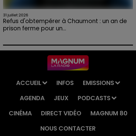
31 juillet 2026
Refus d'obtempérer à Chaumont : un an de
prison ferme pour un...
Le tribunal a également prononcé l'annulation de son
permis et la confiscation de son véhicule.
ACCUEIL
INFOS
EMISSIONS
AGENDA
JEUX
PODCASTS
CINÉMA
DIRECT VIDÉO
MAGNUM 80
NOUS CONTACTER