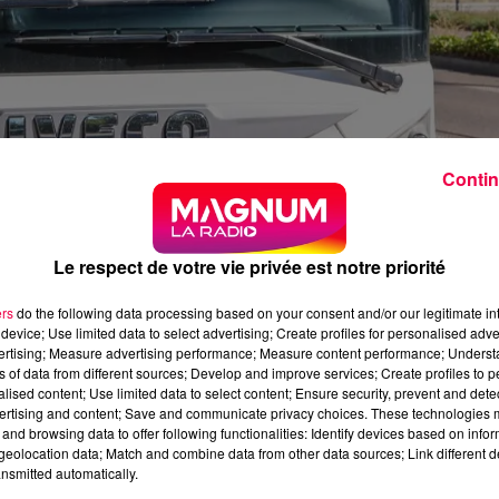
Contin
Le respect de votre vie privée est notre priorité
 la Métropole du Grand Nancy
ers
do the following data processing based on your consent and/or our legitimate int
device; Use limited data to select advertising; Create profiles for personalised adver
vertising; Measure advertising performance; Measure content performance; Unders
ns of data from different sources; Develop and improve services; Create profiles to 
e handicap pourront voyager gratuitement. Les jours férié
alised content; Use limited data to select content; Ensure security, prevent and detect
ertising and content; Save and communicate privacy choices. These technologies
and browsing data to offer following functionalities: Identify devices based on infor
étropolitain des Mobilités (P2M), qui place l'accessibilit
eolocation data; Match and combine data from other data sources; Link different de
nsmitted automatically.
ansport de la Métropole du Grand Nancy.