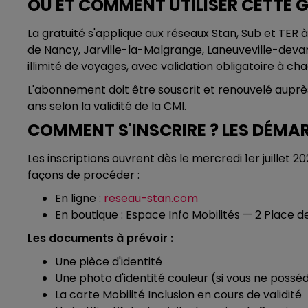
OÙ ET COMMENT UTILISER CETTE G
La gratuité s'applique aux réseaux Stan, Sub et TER à
de Nancy, Jarville-la-Malgrange, Laneuveville-dev
illimité de voyages, avec validation obligatoire à c
L'abonnement doit être souscrit et renouvelé auprès
ans selon la validité de la CMI.
COMMENT S'INSCRIRE ? LES DÉMAR
Les inscriptions ouvrent dès le mercredi 1er juillet 2
façons de procéder :
En ligne :
reseau-stan.com
En boutique : Espace Info Mobilités — 2 Place d
Les documents à prévoir :
Une pièce d'identité
Une photo d'identité couleur (si vous ne possé
La carte Mobilité Inclusion en cours de validité