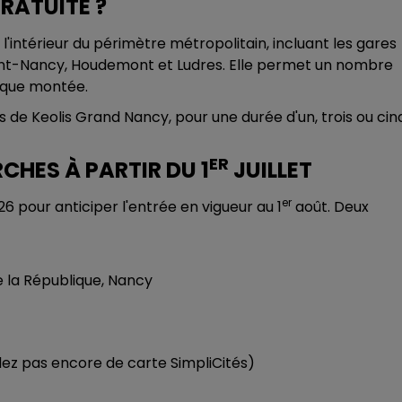
RATUITÉ ?
 l'intérieur du périmètre métropolitain, incluant les gares
ant-Nancy, Houdemont et Ludres. Elle permet un nombre
haque montée.
 de Keolis Grand Nancy, pour une durée d'un, trois ou cin
ER
CHES À PARTIR DU 1
JUILLET
er
026 pour anticiper l'entrée en vigueur au 1
août. Deux
e la République, Nancy
dez pas encore de carte SimpliCités)