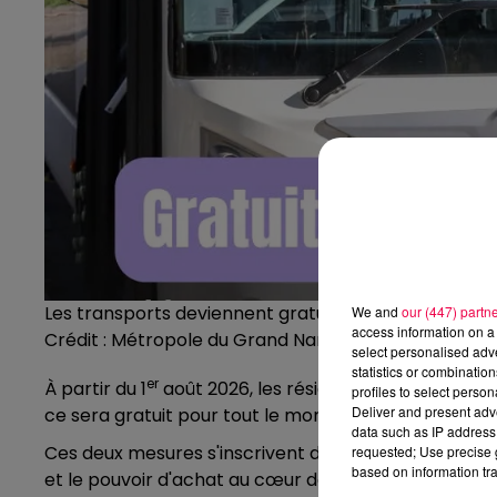
Les transports deviennent gratuits, en partie, dans
We and
our (447) partn
access information on a 
Crédit :
Métropole du Grand Nancy
select personalised ad
statistics or combinatio
er
À partir du 1
août 2026, les résidents en situation d
profiles to select person
Deliver and present adv
ce sera gratuit pour tout le monde.
data such as IP address 
Ces deux mesures s'inscrivent dans le cadre du Plan M
requested; Use precise g
based on information tra
et le pouvoir d'achat au cœur de la politique de tr