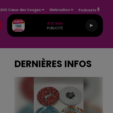
DIO Cœur des Vosges
Webradios
Podcasts
4'31.wav
PUBLICITE
DERNIÈRES INFOS