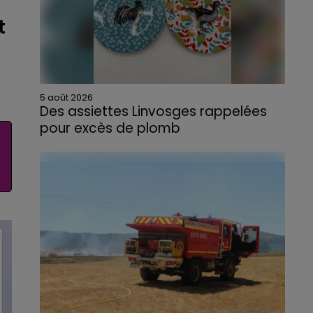
t
5 août 2026
Des assiettes Linvosges rappelées
pour excès de plomb
Du plomb a été détecté dans deux assiettes
en céramique vendues entre 2020 et 2022
par Linvosges.