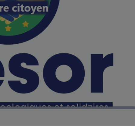
TRESOR pour Territoires Ruraux Écologiques et Solidaires