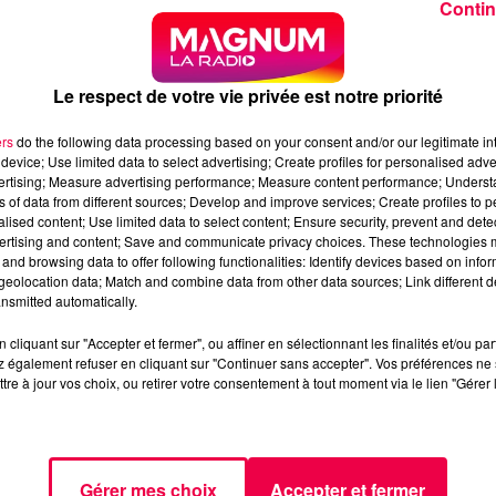
Contin
partement de la Meuse dans le cadre du programme
bjectif concret : améliorer le quotidien des habitants d'
ance et la Belgique.
Le respect de votre vie privée est notre priorité
ont besoin de ceux qui connaissent le mieux ce territoire 
 transfrontalière est actuellement ouverte, jusqu'au 6
ers
do the following data processing based on your consent and/or our legitimate int
device; Use limited data to select advertising; Create profiles for personalised adver
vertising; Measure advertising performance; Measure content performance; Unders
TS, 205 COMMUNES
ns of data from different sources; Develop and improve services; Create profiles to 
alised content; Use limited data to select content; Ensure security, prevent and detect
ertising and content; Save and communicate privacy choices. These technologies
rritoire transfrontalier, dans 183 communes françaises
and browsing data to offer following functionalities: Identify devices based on infor
associées à la démarche.
eolocation data; Match and combine data from other data sources; Link different de
nsmitted automatically.
défis spécifiques : isolement géographique, accès aux
imité. Ce sont précisément ces réalités que le projet TRES
cliquant sur "Accepter et fermer", ou affiner en sélectionnant les finalités et/ou pa
st pourquoi l'avis des résidents est indispensable pour
 également refuser en cliquant sur "Continuer sans accepter". Vos préférences ne 
tre à jour vos choix, ou retirer votre consentement à tout moment via le lien "Gérer 
N 10 MINUTES
R
Gérer mes choix
Accepter et fermer