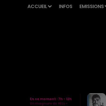
ACCUEIL
INFOS
EMISSIONS
En ce moment :
7
h -
12
h
Un magnum de Hits -