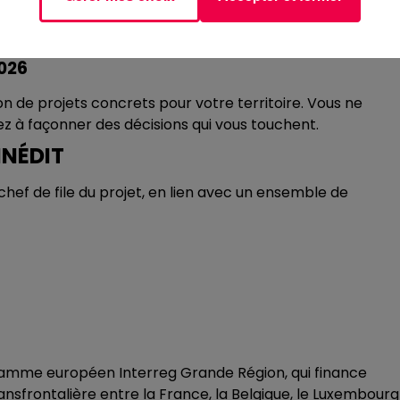
Vos réponses sont anonymes et confidentielles et le
2026
 de projets concrets pour votre territoire. Vous ne
z à façonner des décisions qui vous touchent.
INÉDIT
ef de file du projet, en lien avec un ensemble de
gramme européen Interreg Grande Région, qui finance
nsfrontalière entre la France, la Belgique, le Luxembourg