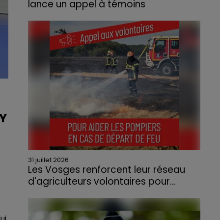
lance un appel à témoins
Le feu, parti d'une haie avant de se propager
au quartier résidentiel, avait détruit deux
habitations et contraint à l'évacuation d'une
centaine de personnes.
CY
31 juillet 2026
Les Vosges renforcent leur réseau
d'agriculteurs volontaires pour...
Face à la sécheresse et aux risques de
départs de feu, la Chambre d'agriculture
des Vosges a lancé un appel aux
ui