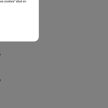
les cookies" situé en
e
e
n