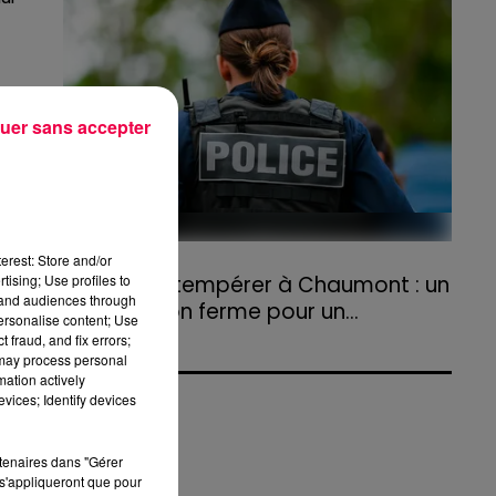
agriculteurs volontaires pour venir en aide...
uer sans accepter
erest: Store and/or
31 juillet 2026
Refus d'obtempérer à Chaumont : un
tising; Use profiles to
tand audiences through
an de prison ferme pour un...
personalise content; Use
Le tribunal a également prononcé
 fraud, and fix errors;
 may process personal
l'annulation de son permis et la confiscation
mation actively
de son véhicule.
vices; Identify devices
rtenaires dans "Gérer
s'appliqueront que pour