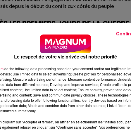
és depuis le début du conflit aux côtés du peuple
S LES PREMIERS JOURS DE LA GUERRE
Contin
é les initiatives de solidarité envers l’Ukraine et leur ville
 été organisées rapidement après le déclenchement de
ne s’est rendue en Pologne avec deux bus afin
Le respect de votre vie privée est notre priorité
 de fuir leur pays.
e territoire nancéien depuis le début du conflit.
ers
do the following data processing based on your consent and/or our legitimate int
device; Use limited data to select advertising; Create profiles for personalised adver
 la durée avec l’accueil d’enfants ukrainiens, de stagiaires,
vertising; Measure advertising performance; Measure content performance; Unders
i de nombreuses actions solidaires : collectes de jouets,
ns of data from different sources; Develop and improve services; Create profiles to 
alised content; Use limited data to select content; Ensure security, prevent and detect
 appels aux dons pour soutenir les populations civiles
ertising and content; Save and communicate privacy choices. These technologies
and browsing data to offer following functionalities: Identify devices based on infor
eolocation data; Match and combine data from other data sources; Link different de
ONSTRUCTION DE L’UKRAINE
nsmitted automatically.
ariat. Résilience. Préparation », s’inscrit dans les
cliquant sur "Accepter et fermer", ou affiner en sélectionnant les finalités et/ou pa
nference 2026.
 également refuser en cliquant sur "Continuer sans accepter". Vos préférences ne 