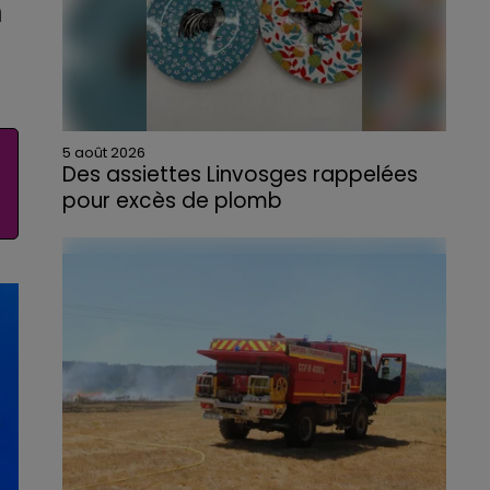
n
5 août 2026
Des assiettes Linvosges rappelées
pour excès de plomb
Du plomb a été détecté dans deux assiettes
en céramique vendues entre 2020 et 2022
par Linvosges.