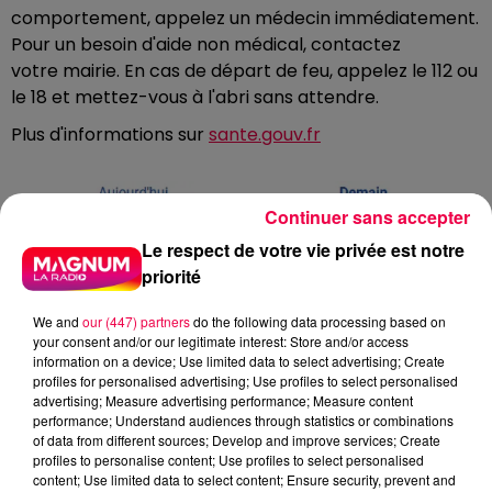
comportement, appelez un médecin immédiatement.
Pour un besoin d'aide non médical, contactez
votre mairie. En cas de départ de feu, appelez le 112 ou
le 18 et mettez-vous à l'abri sans attendre.
Plus d'informations sur
sante.gouv.fr
Continuer sans accepter
Le respect de votre vie privée est notre
priorité
We and
our (447) partners
do the following data processing based on
your consent and/or our legitimate interest: Store and/or access
information on a device; Use limited data to select advertising; Create
profiles for personalised advertising; Use profiles to select personalised
advertising; Measure advertising performance; Measure content
performance; Understand audiences through statistics or combinations
of data from different sources; Develop and improve services; Create
profiles to personalise content; Use profiles to select personalised
content; Use limited data to select content; Ensure security, prevent and