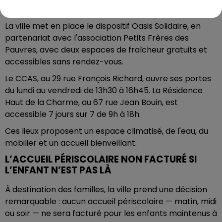
LE DISPOSITIF OASIS SOLIDAIRE
La ville met en place le dispositif Oasis Solidaire, en
partenariat avec l'association Petits Frères des
Pauvres, avec deux espaces de fraîcheur gratuits et
accessibles sans rendez-vous.
Le CCAS, au 29 rue François Richard, ouvre ses portes
du lundi au vendredi de 13h30 à 16h45. La Résidence
Haut de la Charme, au 67 rue Jean Bouin, est
accessible 7 jours sur 7 de 9h à 18h.
Ces lieux proposent un espace climatisé, de l'eau, du
mobilier et un accueil bienveillant.
L’ACCUEIL PÉRISCOLAIRE NON FACTURÉ SI
L’ENFANT N’EST PAS LÀ
À destination des familles, la ville prend une décision
remarquable : aucun accueil périscolaire — matin, midi
ou soir — ne sera facturé pour les enfants maintenus à