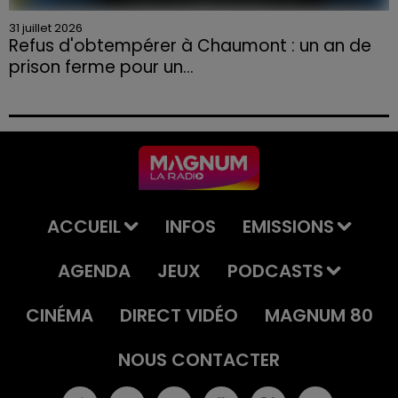
31 juillet 2026
Refus d'obtempérer à Chaumont : un an de
prison ferme pour un...
Le tribunal a également prononcé l'annulation de son
permis et la confiscation de son véhicule.
ACCUEIL
INFOS
EMISSIONS
AGENDA
JEUX
PODCASTS
CINÉMA
DIRECT VIDÉO
MAGNUM 80
NOUS CONTACTER