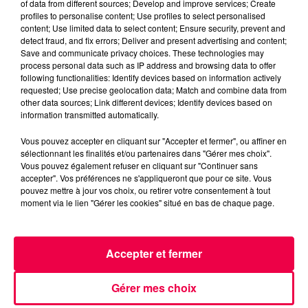
of data from different sources; Develop and improve services; Create
jusqu'à 17h et la halte de nuit reste accessible en
profiles to personalise content; Use profiles to select personalised
journée avec 2 places. Des maraudes quotidiennes
content; Use limited data to select content; Ensure security, prevent and
detect fraud, and fix errors; Deliver and present advertising and content;
sont maintenues sur le secteur.
Save and communicate privacy choices. These technologies may
process personal data such as IP address and browsing data to offer
following functionalities: Identify devices based on information actively
requested; Use precise geolocation data; Match and combine data from
other data sources; Link different devices; Identify devices based on
À VITTEL
information transmitted automatically.
Vittel, dont la réputation thermale contraste
Vous pouvez accepter en cliquant sur "Accepter et fermer", ou affiner en
sélectionnant les finalités et/ou partenaires dans "Gérer mes choix".
cruellement avec la situation actuelle, déploie un
Vous pouvez également refuser en cliquant sur "Continuer sans
dispositif particulièrement étoffé à destination des
accepter". Vos préférences ne s'appliqueront que pour ce site. Vous
familles et des personnes vulnérables.
pouvez mettre à jour vos choix, ou retirer votre consentement à tout
moment via le lien "Gérer les cookies" situé en bas de chaque page.
La cérémonie des Trophées du Sportif, initialement
prévue ce vendredi 26 juin à 18h sous la Galerie, est
reportée à une date non encore communiquée. Les
Accepter et fermer
restrictions préfectorales interdisant les
manifestations de plein air entre 10h et 20h ont rendu
Gérer mes choix
son maintien impossible.