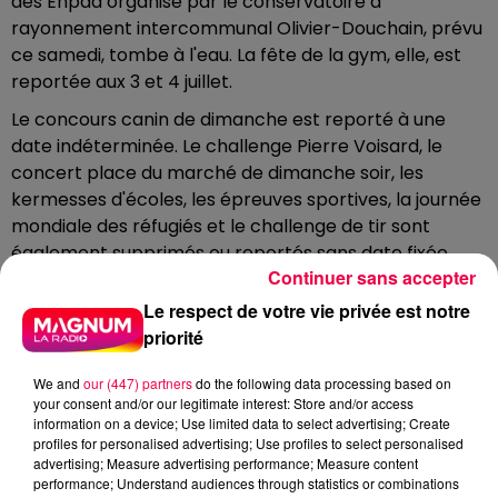
des Ehpad organisé par le conservatoire à
rayonnement intercommunal Olivier-Douchain, prévu
ce samedi, tombe à l'eau. La fête de la gym, elle, est
reportée aux 3 et 4 juillet.
Le concours canin de dimanche est reporté à une
date indéterminée. Le challenge Pierre Voisard, le
concert place du marché de dimanche soir, les
kermesses d'écoles, les épreuves sportives, la journée
mondiale des réfugiés et le challenge de tir sont
également supprimés ou reportés sans date fixée.
Continuer sans accepter
La Duck Race, course de canards en plastique très
Le respect de votre vie privée est notre
populaire prévue ce dimanche dans le département,
priorité
est quant à elle reportée au dimanche 2 août. L'arrêté
préfectoral interdisant tous les événements du week-
We and
our (447) partners
do the following data processing based on
end dans les Vosges a contraint les organisateurs à
your consent and/or our legitimate interest: Store and/or access
cette décision, qu'ils disent regretter sincèrement
information on a device; Use limited data to select advertising; Create
profiles for personalised advertising; Use profiles to select personalised
tout en plaçant la sécurité de tous en priorité absolue.
advertising; Measure advertising performance; Measure content
performance; Understand audiences through statistics or combinations
Côté services, l'accueil de jour assure une ouverture