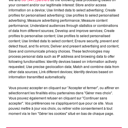
your consent and/or our legitimate interest: Store and/or access
ESTIMER
information on a device; Use limited data to select advertising; Create
profiles for personalised advertising; Use profiles to select personalised
Avec la vague de forte chaleur annoncée dans les
advertising; Measure advertising performance; Measure content
prochains jours, les plans d'eau, étangs et lacs vont
performance; Understand audiences through statistics or combinations
of data from different sources; Develop and improve services; Create
attirer du monde.
profiles to personalise content; Use profiles to select personalised
content; Use limited data to select content; Ensure security, prevent and
Mais attention : le choc thermique entre une
detect fraud, and fix errors; Deliver and present advertising and content;
température extérieure élevée et une eau encore
Save and communicate privacy choices. These technologies may
fraîche augmente considérablement le risque
process personal data such as IP address and browsing data to offer
following functionalities: Identify devices based on information actively
d'hydrocution — une perte de connaissance soudaine
requested; Use precise geolocation data; Match and combine data from
pouvant entraîner la noyade.
other data sources; Link different devices; Identify devices based on
information transmitted automatically.
Pour que la baignade reste un plaisir, l'ARS Grand Est
rappelle les réflexes indispensables :
Vous pouvez accepter en cliquant sur "Accepter et fermer", ou affiner en
sélectionnant les finalités et/ou partenaires dans "Gérer mes choix".
Entrer très progressivement dans l'eau, en se
Vous pouvez également refuser en cliquant sur "Continuer sans
mouillant d'abord la nuque, le torse et le visage
accepter". Vos préférences ne s'appliqueront que pour ce site. Vous
pouvez mettre à jour vos choix, ou retirer votre consentement à tout
Privilégier les zones surveillées et respecter les
moment via le lien "Gérer les cookies" situé en bas de chaque page.
consignes des sauveteurs
Ne jamais quitter les enfants des yeux, même