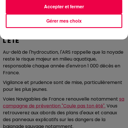
dans les eaux peu profondes
Accepter et fermer
Éviter toute exposition prolongée au soleil avant
de plonger, et ne jamais se baigner après avoir
Gérer mes choix
consommé de l'alcool
LA NOYADE, PREMIER DANGER DE
L'ÉTÉ
Au-delà de l'hydrocution, l'ARS rappelle que la noyade
reste le risque majeur en milieu aquatique,
responsable chaque année d'environ 1 000 décès en
France.
Vigilance et prudence sont de mise, particulièrement
pour les plus jeunes.
Voies Navigables de France renouvelle notamment
sa
campagne de prévention "Coule pas ton été".
Vous
retrouverez aux abords des plans d'eaux et canaux
des panneaux explicatifs sur les dangers de la
baignade sauvage notamment.