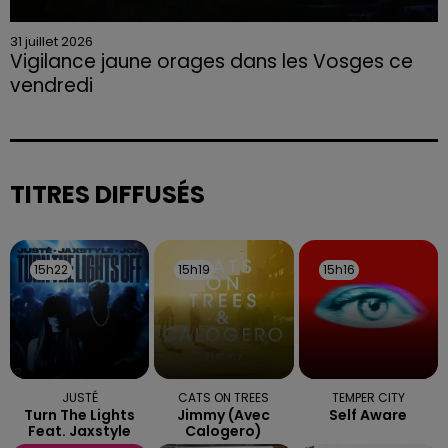
31 juillet 2026
Vigilance jaune orages dans les Vosges ce
vendredi
Rafales jusqu'à 100 km/h, grêle et fortes précipitations
sont attendues en deuxième partie d'après-midi,
selon la préfecture des Vosges.
TITRES DIFFUSÉS
15h22
15h22
15h19
15h19
15h16
15h16
JUSTÉ
CATS ON TREES
TEMPER CITY
Turn The Lights
Jimmy (avec
Self Aware
Feat. Jaxstyle
Calogero)