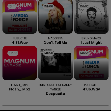
15h11
15h11
15h06
15h06
15h02
15h02
PUBLICITE
MADONNA
BRUNO MARS
4'31.wav
Don't Tell Me
I Just Might
15h00
15h00
14h56
14h56
14h52
14h52
FLASH_.MP2
LUIS FONSI FEAT DADDY
PUBLICITE
Flash_.mp2
4'06.wav
YANKEE
Despacito