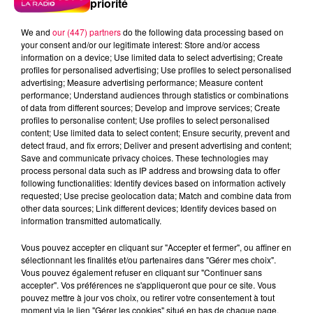
priorité
We and
our (447) partners
do the following data processing based on
your consent and/or our legitimate interest: Store and/or access
information on a device; Use limited data to select advertising; Create
profiles for personalised advertising; Use profiles to select personalised
advertising; Measure advertising performance; Measure content
performance; Understand audiences through statistics or combinations
of data from different sources; Develop and improve services; Create
profiles to personalise content; Use profiles to select personalised
content; Use limited data to select content; Ensure security, prevent and
detect fraud, and fix errors; Deliver and present advertising and content;
3 août 2026
Save and communicate privacy choices. These technologies may
PRÉVIFEUX : "il faut avoir une culture du risque"
process personal data such as IP address and browsing data to offer
dans les Vosges
following functionalities: Identify devices based on information actively
requested; Use precise geolocation data; Match and combine data from
other data sources; Link different devices; Identify devices based on
information transmitted automatically.
Vous pouvez accepter en cliquant sur "Accepter et fermer", ou affiner en
sélectionnant les finalités et/ou partenaires dans "Gérer mes choix".
Vous pouvez également refuser en cliquant sur "Continuer sans
accepter". Vos préférences ne s'appliqueront que pour ce site. Vous
pouvez mettre à jour vos choix, ou retirer votre consentement à tout
moment via le lien "Gérer les cookies" situé en bas de chaque page.