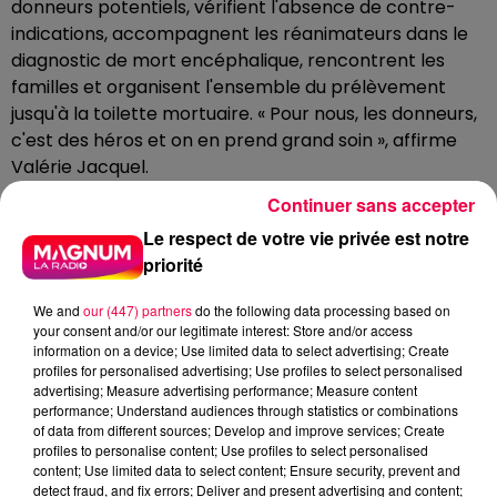
donneurs potentiels, vérifient l'absence de contre-
indications, accompagnent les réanimateurs dans le
diagnostic de mort encéphalique, rencontrent les
familles et organisent l'ensemble du prélèvement
jusqu'à la toilette mortuaire. « Pour nous, les donneurs,
c'est des héros et on en prend grand soin », affirme
Valérie Jacquel.
Continuer sans accepter
L'établissement a d'ailleurs été labellisé « Hôpital
ambassadeur du don d'organes » en 2025, une
Le respect de votre vie privée est notre
reconnaissance nationale de son implication. Nancy
priorité
est également devenue ville ambassadrice du don
d'organes. À cette occasion, une marche intitulée «
We and
our (447) partners
do the following data processing based on
your consent and/or our legitimate interest: Store and/or access
Les 7 vies » était organisée ce dimanche au Parc de la
information on a device; Use limited data to select advertising; Create
Pépinière, rappelant qu'un seul donneur peut sauver
profiles for personalised advertising; Use profiles to select personalised
jusqu'à sept personnes.
advertising; Measure advertising performance; Measure content
performance; Understand audiences through statistics or combinations
of data from different sources; Develop and improve services; Create
Ce lundi 22 juin marque la journée nationale du don
profiles to personalise content; Use profiles to select personalised
content; Use limited data to select content; Ensure security, prevent and
d’organes et de tissus
detect fraud, and fix errors; Deliver and present advertising and content;