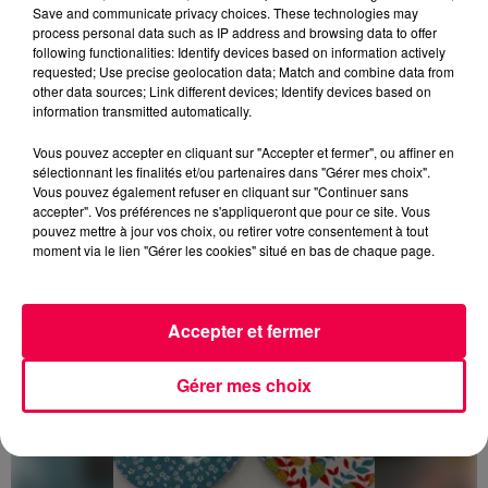
Save and communicate privacy choices. These technologies may
process personal data such as IP address and browsing data to offer
following functionalities: Identify devices based on information actively
requested; Use precise geolocation data; Match and combine data from
Valérie Jacquel est coordinatrice de prélèvement
other data sources; Link different devices; Identify devices based on
d'organes et de tissus au CHRU de Nancy
information transmitted automatically.
Crédit :
Des propos recueillis par Juliette Schang
DERNIÈRES INFOS
Vous pouvez accepter en cliquant sur "Accepter et fermer", ou affiner en
sélectionnant les finalités et/ou partenaires dans "Gérer mes choix".
Vous pouvez également refuser en cliquant sur "Continuer sans
accepter". Vos préférences ne s'appliqueront que pour ce site. Vous
pouvez mettre à jour vos choix, ou retirer votre consentement à tout
moment via le lien "Gérer les cookies" situé en bas de chaque page.
Accepter et fermer
Gérer mes choix