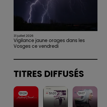
31 juillet 2026
Vigilance jaune orages dans les
Vosges ce vendredi
Rafales jusqu'à 100 km/h, grêle et fortes
précipitations sont attendues en deuxième
partie d'après-midi, selon la préfecture des
Vosges.
TITRES DIFFUSÉS
5h24
5h24
5h20
5h20
5h17
5h17