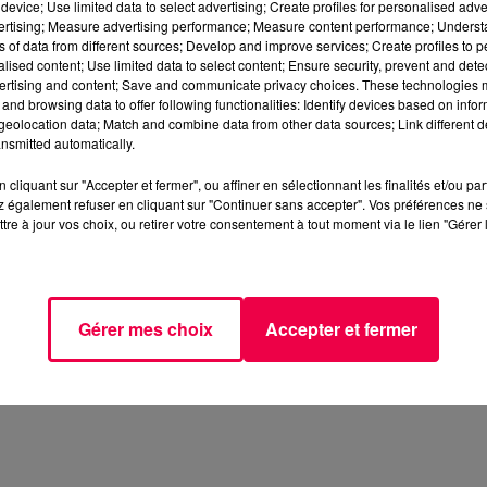
device; Use limited data to select advertising; Create profiles for personalised adver
vertising; Measure advertising performance; Measure content performance; Unders
ns of data from different sources; Develop and improve services; Create profiles to 
alised content; Use limited data to select content; Ensure security, prevent and detect
ertising and content; Save and communicate privacy choices. These technologies
and browsing data to offer following functionalities: Identify devices based on infor
eolocation data; Match and combine data from other data sources; Link different de
nsmitted automatically.
cliquant sur "Accepter et fermer", ou affiner en sélectionnant les finalités et/ou pa
 également refuser en cliquant sur "Continuer sans accepter". Vos préférences ne 
tre à jour vos choix, ou retirer votre consentement à tout moment via le lien "Gérer 
Gérer mes choix
Accepter et fermer