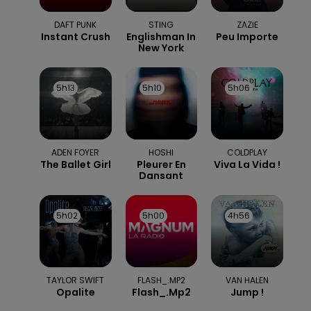
DAFT PUNK
STING
ZAZIE
Instant Crush
Englishman In
Peu Importe
New York
5h13
5h13
5h10
5h10
5h06
5h06
ADEN FOYER
HOSHI
COLDPLAY
The Ballet Girl
Pleurer En
Viva La Vida !
Dansant
5h02
5h02
5h00
5h00
4h56
4h56
TAYLOR SWIFT
FLASH_.MP2
VAN HALEN
Opalite
Flash_.mp2
Jump !