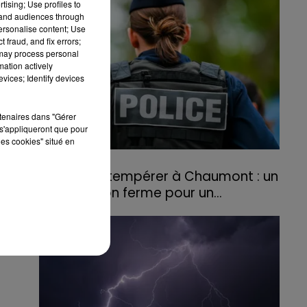
tising; Use profiles to
agriculteurs volontaires pour venir en aide...
tand audiences through
personalise content; Use
 fraud, and fix errors;
 may process personal
mation actively
vices; Identify devices
rtenaires dans "Gérer
s'appliqueront que pour
les cookies" situé en
31 juillet 2026
Refus d'obtempérer à Chaumont : un
an de prison ferme pour un...
Le tribunal a également prononcé
l'annulation de son permis et la confiscation
de son véhicule.