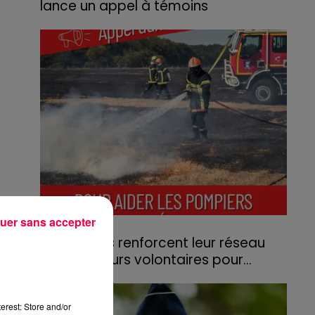
lance un appel à témoins
Le feu, parti d'une haie avant de se propager
au quartier résidentiel, avait détruit deux
habitations et contraint à l'évacuation d'une
centaine de personnes.
uer sans accepter
31 juillet 2026
Les Vosges renforcent leur réseau
d'agriculteurs volontaires pour...
Face à la sécheresse et aux risques de
départs de feu, la Chambre d'agriculture
erest: Store and/or
des Vosges a lancé un appel aux