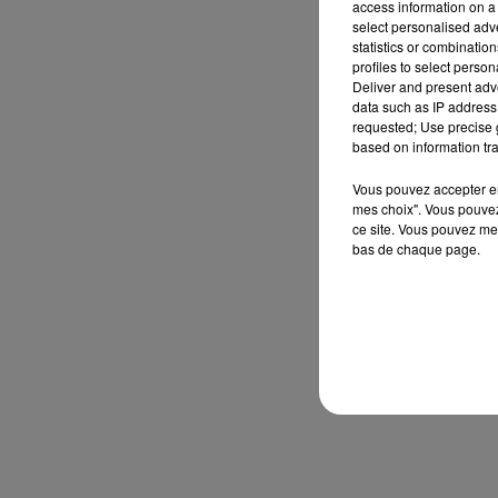
access information on a 
select personalised ad
statistics or combinatio
profiles to select person
Deliver and present adv
data such as IP address 
requested; Use precise g
based on information tra
Vous pouvez accepter en 
mes choix". Vous pouvez
ce site. Vous pouvez met
bas de chaque page.