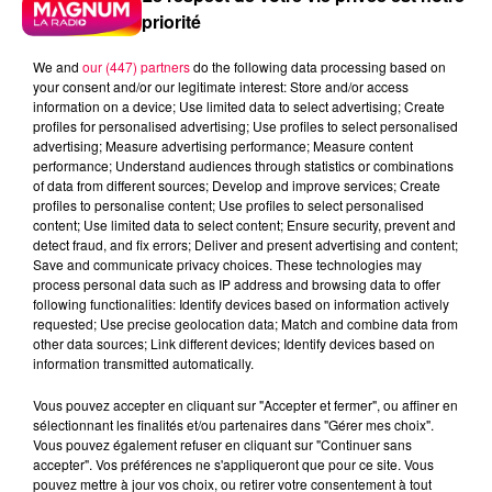
priorité
We and
our (447) partners
do the following data processing based on
your consent and/or our legitimate interest: Store and/or access
5 août 2026
information on a device; Use limited data to select advertising; Create
Des assiettes Linvosges rappelées pour
profiles for personalised advertising; Use profiles to select personalised
excès de plomb
advertising; Measure advertising performance; Measure content
performance; Understand audiences through statistics or combinations
Du plomb a été détecté dans deux assiettes en
of data from different sources; Develop and improve services; Create
céramique vendues entre 2020 et 2022 par Linvosges.
profiles to personalise content; Use profiles to select personalised
content; Use limited data to select content; Ensure security, prevent and
detect fraud, and fix errors; Deliver and present advertising and content;
Save and communicate privacy choices. These technologies may
process personal data such as IP address and browsing data to offer
following functionalities: Identify devices based on information actively
requested; Use precise geolocation data; Match and combine data from
other data sources; Link different devices; Identify devices based on
information transmitted automatically.
Vous pouvez accepter en cliquant sur "Accepter et fermer", ou affiner en
sélectionnant les finalités et/ou partenaires dans "Gérer mes choix".
Vous pouvez également refuser en cliquant sur "Continuer sans
accepter". Vos préférences ne s'appliqueront que pour ce site. Vous
pouvez mettre à jour vos choix, ou retirer votre consentement à tout