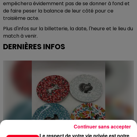
empêchera évidemment pas de se donner à fond et
de faire peser la balance de leur côté pour ce
troisième acte.
Plus d'infos sur la billetterie, la date, l'heure et le lieu du
match à venir.
DERNIÈRES INFOS
Continuer sans accepter
Le respect de votre vie privée est notre